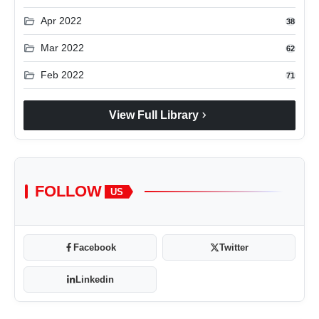
folder_open
Apr 2022
38
folder_open
Mar 2022
62
folder_open
Feb 2022
71
chevron_right
View Full Library
FOLLOW
US
Facebook
Twitter
Linkedin