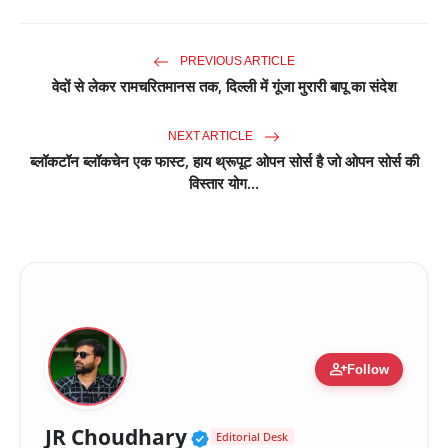
PREVIOUS ARTICLE
वेदों से लेकर रामचरितमानस तक, दिल्ली में गूंजा मुरारी बापू का संदेश
NEXT ARTICLE
ब्लॉकटॉन ब्लॉकचेन एक फास्ट, हाय थ्रूपूट ओपन सोर्स है जो ओपन सोर्स की
विस्तार योग...
person_add
Follow
Verified Public Figure 
JR Choudhary
Editorial Desk