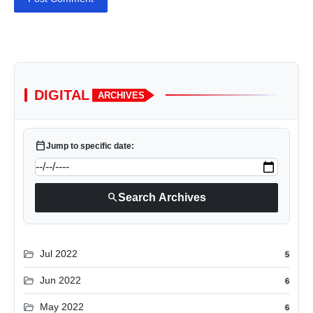
DIGITAL
ARCHIVES
calendar_today
Jump to specific date:
search
Search Archives
folder_open
Jul 2022
5
folder_open
Jun 2022
6
folder_open
May 2022
6