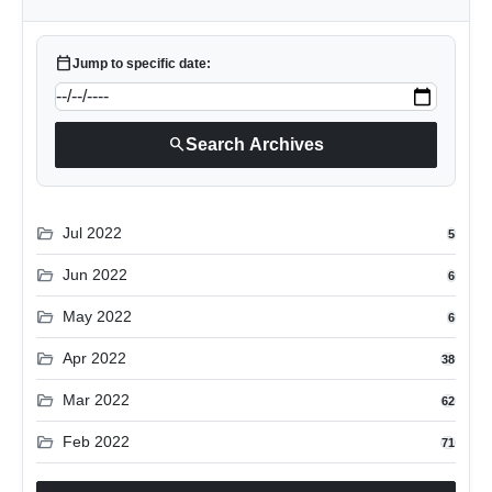
calendar_today
Jump to specific date:
search
Search Archives
folder_open
Jul 2022
5
folder_open
Jun 2022
6
folder_open
May 2022
6
folder_open
Apr 2022
38
folder_open
Mar 2022
62
folder_open
Feb 2022
71