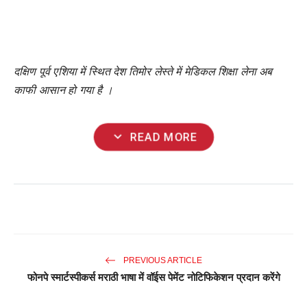
दक्षिण
पूर्व
एशिया
में
स्थित
देश
तिमोर
लेस्ते
में
मेडिकल
शिक्षा
लेना
अब
काफी
आसान
हो
गया
है
।
expand_more
READ MORE
PREVIOUS ARTICLE
फोनपे स्मार्टस्पीकर्स मराठी भाषा में वॉईस पेमेंट नोटिफिकेशन प्रदान करेंगे