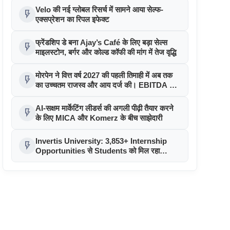
Velo की नई ग्लोबल रिसर्च में सामने आया सेल्फ-
flash_on
एक्सप्रेशन का रिपल इफेक्ट
फ्रेंडशिप डे बना Ajay’s Café के लिए बड़ा सेल्स
flash_on
माइलस्टोन, बर्गर और कोल्ड कॉफी की मांग में तेज वृद्धि
मोरपेन ने वित्त वर्ष 2027 की पहली तिमाही में अब तक
flash_on
का उच्चतम राजस्व और आय दर्ज की। EBITDA में
207% और PAT में 394% की वृद्धि हुई। सीडीएमओ
कार्यक्रम ने पुरंतया व्यावसायीक चरण में प्रवेश किया
AI-सक्षम मार्केटिंग लीडर्स की अगली पीढ़ी तैयार करने
flash_on
के लिए MICA और Komerz के बीच साझेदारी
Invertis University: 3,853+ Internship
flash_on
Opportunities से Students को मिल रहा
Industry Exposure