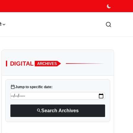
ो
DIGITAL
ARCHIVES
calendar_today
Jump to specific date:
search
Search Archives