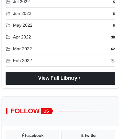
folder_open
Jul 2022
5
folder_open
Jun 2022
6
folder_open
May 2022
6
folder_open
Apr 2022
38
folder_open
Mar 2022
62
folder_open
Feb 2022
71
chevron_right
View Full Library
FOLLOW
US
Facebook
Twitter