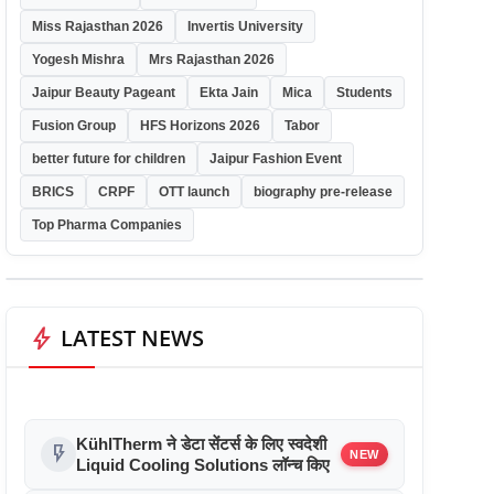
Miss Rajasthan 2026
Invertis University
Yogesh Mishra
Mrs Rajasthan 2026
Jaipur Beauty Pageant
Ekta Jain
Mica
Students
Fusion Group
HFS Horizons 2026
Tabor
better future for children
Jaipur Fashion Event
BRICS
CRPF
OTT launch
biography pre-release
Top Pharma Companies
bolt
LATEST NEWS
KühlTherm ने डेटा सेंटर्स के लिए स्वदेशी
flash_on
NEW
Liquid Cooling Solutions लॉन्च किए