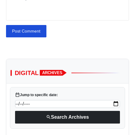
Post Comment
DIGITAL
ARCHIVES
calendar_today
Jump to specific date:
search
Search Archives