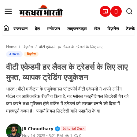
newspaper
amp_stories
home
राजस्थान
देश
मनोरंजन
लाइफस्टाइल
खेल
बिज़नेस
टेक्नोल
हमारे बारे में
Home
बिज़नेस
वीटी एकेडमी हर लैवल के ट्रेडर्स के लिए लाए मुफ्त, व्यापक ट्रेडिंग एजुकेशन
संपर्क करें
Article
बिज़नेस
वीटी एकेडमी हर लैवल के ट्रेडर्स के लिए लाए
राजस्थान
मुफ्त, व्यापक ट्रेडिंग एजुकेशन
देश
भारत : वीटी मार्केट्स के एजुकेशनल प्लेटफॉर्म वीटी एकेडमी ने अपने लर्निंग
पोर्टल का आधिकारिक रीलॉन्च किया है, यह ग्लोबल फाइनैंशियल लिटरेसी गैप को
मनोरंजन
कम करने तथा मुश्किल होते मार्केट में ट्रेडर्स को सशक्त बनाने की दिशा में
महत्वपूर्ण कदम है। फाइनैंशियल लिटरेसी यानि फाइनैंस के बा
लाइफस्टाइल
Verified Public Figure • 30 Mar, 2
JR Choudhary
खेल
Editorial Desk
Nov 14, 2025 • 3:21 PM
1
0