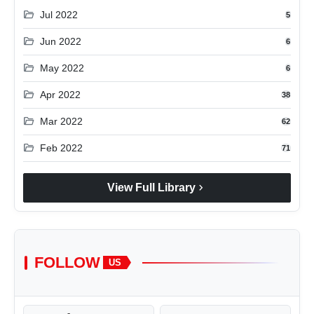
folder_open
Jul 2022
5
folder_open
Jun 2022
6
folder_open
May 2022
6
folder_open
Apr 2022
38
folder_open
Mar 2022
62
folder_open
Feb 2022
71
chevron_right
View Full Library
FOLLOW
US