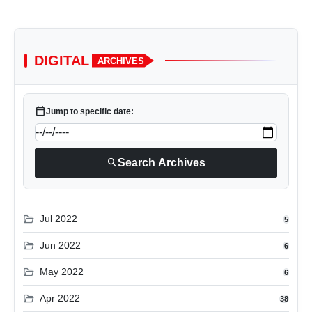
DIGITAL
ARCHIVES
calendar_today
Jump to specific date:
search
Search Archives
folder_open
Jul 2022
5
folder_open
Jun 2022
6
folder_open
May 2022
6
folder_open
Apr 2022
38