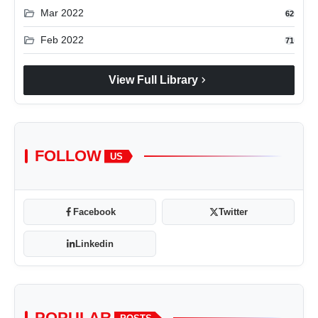
folder_open
Mar 2022
62
folder_open
Feb 2022
71
chevron_right
View Full Library
FOLLOW
US
Facebook
Twitter
Linkedin
POPULAR