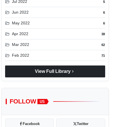
folder_open
Jul 2022
5
folder_open
Jun 2022
6
folder_open
May 2022
6
folder_open
Apr 2022
38
folder_open
Mar 2022
62
folder_open
Feb 2022
71
chevron_right
View Full Library
FOLLOW
US
Facebook
Twitter