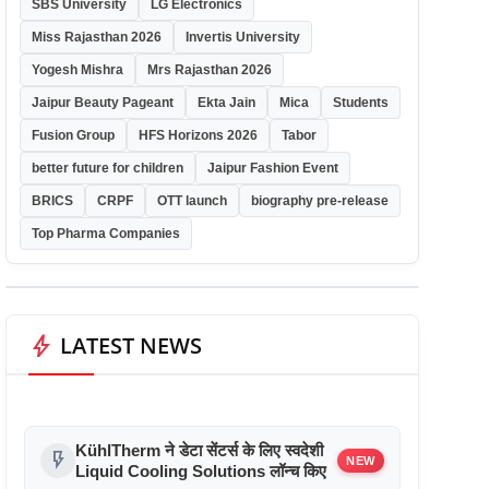
SBS University
LG Electronics
Miss Rajasthan 2026
Invertis University
Yogesh Mishra
Mrs Rajasthan 2026
Jaipur Beauty Pageant
Ekta Jain
Mica
Students
Fusion Group
HFS Horizons 2026
Tabor
better future for children
Jaipur Fashion Event
BRICS
CRPF
OTT launch
biography pre-release
Top Pharma Companies
bolt
LATEST NEWS
KühlTherm ने डेटा सेंटर्स के लिए स्वदेशी
flash_on
NEW
Liquid Cooling Solutions लॉन्च किए