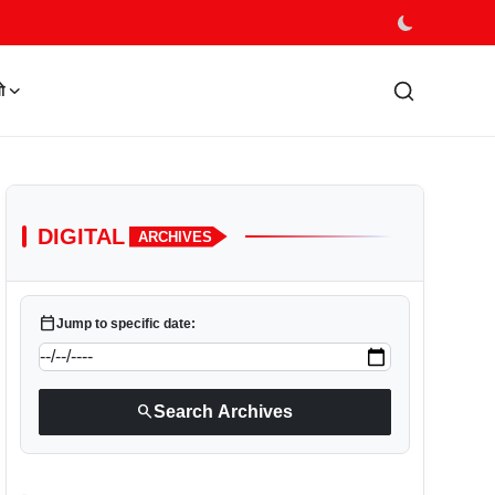
ो
DIGITAL
ARCHIVES
calendar_today
Jump to specific date:
search
Search Archives