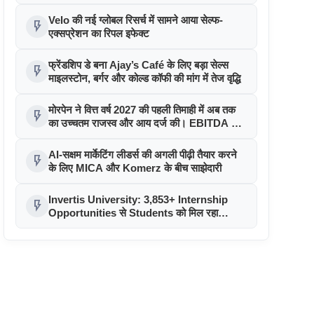
Velo की नई ग्लोबल रिसर्च में सामने आया सेल्फ-
flash_on
एक्सप्रेशन का रिपल इफेक्ट
फ्रेंडशिप डे बना Ajay’s Café के लिए बड़ा सेल्स
flash_on
माइलस्टोन, बर्गर और कोल्ड कॉफी की मांग में तेज वृद्धि
मोरपेन ने वित्त वर्ष 2027 की पहली तिमाही में अब तक
flash_on
का उच्चतम राजस्व और आय दर्ज की। EBITDA में
207% और PAT में 394% की वृद्धि हुई। सीडीएमओ
कार्यक्रम ने पुरंतया व्यावसायीक चरण में प्रवेश किया
AI-सक्षम मार्केटिंग लीडर्स की अगली पीढ़ी तैयार करने
flash_on
के लिए MICA और Komerz के बीच साझेदारी
Invertis University: 3,853+ Internship
flash_on
Opportunities से Students को मिल रहा
Industry Exposure