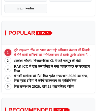
Linkedin
POPULAR
POSTS
टूटे टाइल्स? रॉफ का 'नाक कट गई' अभियान रोजाना की जिंदगी
1
में होने वाली शर्मिंदगी को मनोरंजक रूप से हल्के फुल्के अंदाज में
याद कराता है
आकांक्षा चौधरी: स्प्लिट्सविला X6 में छाईं जयपुर की बेटी
2
RAK ICC ने रास अल खैमाह में नया व्यापार केंद्र का उद्घाटन
3
किया
मीनाक्षी छापोला को मिला मिस ग्रांड राजस्थान 2026 का ताज,
4
मिस ग्रांड इंडिया में करेंगी राजस्थान का प्रतिनिधित्व
मिस राजस्थान 2026: टॉप 28 फाइनलिस्ट घोषित
5
RECOMMENDED
POSTS