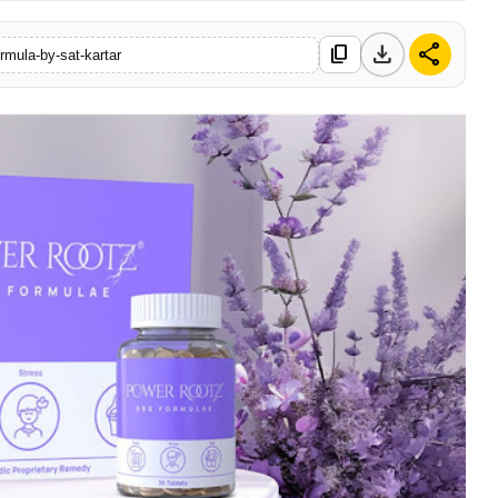
download
share
content_copy
rmula-by-sat-kartar