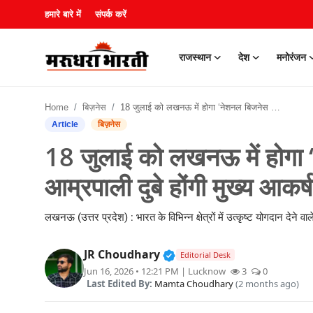
हमारे बारे में
संपर्क करें
राजस्थान
देश
मनोरंजन
हमारे बारे में
Home
बिज़नेस
18 जुलाई को लखनऊ में होगा ‘नेशनल बिजनेस अवॉर्ड्स 2026’, आम्रपाली दुबे होंगी मुख्य आकर्षण
संपर्क करें
Article
बिज़नेस
18 जुलाई को लखनऊ में होगा 
राजस्थान
आम्रपाली दुबे होंगी मुख्य आकर्
देश
लखनऊ (उत्तर प्रदेश) : भारत के विभिन्न क्षेत्रों में उत्कृष्ट योगदान देने वाले 
मनोरंजन
Verified Public Figure • 3
JR Choudhary
Editorial Desk
लाइफस्टाइल
Jun 16, 2026 • 12:21 PM
| Lucknow
3
0
Last Edited By:
Mamta Choudhary
(2 months ago)
खेल