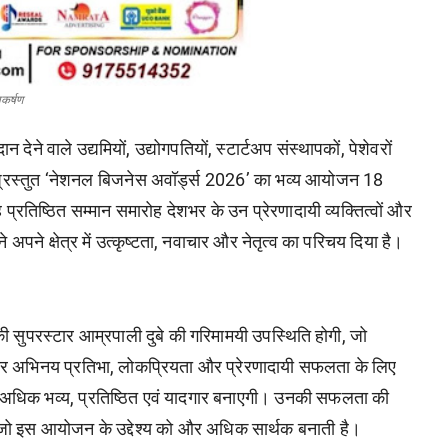
कर्षण
दान
देने
वाले
उद्यमियों
,
उद्योगपतियों
,
स्टार्टअप
संस्थापकों
,
पेशेवरों
्रस्तुत
‘
नेशनल
बिजनेस
अवॉर्ड्स
2026’
का
भव्य
आयोजन
18
ह
प्रतिष्ठित
सम्मान
समारोह
देशभर
के
उन
प्रेरणादायी
व्यक्तित्वों
और
ने
अपने
क्षेत्र
में
उत्कृष्टता
,
नवाचार
और
नेतृत्व
का
परिचय
दिया
है
।
की
सुपरस्टार
आम्रपाली
दुबे
की
गरिमामयी
उपस्थिति
होगी
,
जो
र
अभिनय
प्रतिभा
,
लोकप्रियता
और
प्रेरणादायी
सफलता
के
लिए
अधिक
भव्य
,
प्रतिष्ठित
एवं
यादगार
बनाएगी
।
उनकी
सफलता
की
जो
इस
आयोजन
के
उद्देश्य
को
और
अधिक
सार्थक
बनाती
है
।