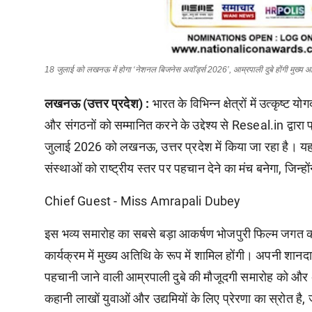
18 जुलाई को लखनऊ में होगा ‘नेशनल बिजनेस अवॉर्ड्स 2026’, आम्रपाली दुबे होंगी मुख्य आ
लखनऊ
(
उत्तर
प्रदेश
)
:
भारत
के
विभिन्न
क्षेत्रों
में
उत्कृष्ट
योग
और
संगठनों
को
सम्मानित
करने
के
उद्देश्य
से
Reseal.in
द्वारा
प
जुलाई
2026
को
लखनऊ
,
उत्तर
प्रदेश
में
किया
जा
रहा
है
।
य
संस्थाओं
को
राष्ट्रीय
स्तर
पर
पहचान
देने
का
मंच
बनेगा
,
जिन्हों
Chief Guest - Miss Amrapali Dubey
इस
भव्य
समारोह
का
सबसे
बड़ा
आकर्षण
भोजपुरी
फिल्म
जगत
कार्यक्रम
में
मुख्य
अतिथि
के
रूप
में
शामिल
होंगी
।
अपनी
शानदा
पहचानी
जाने
वाली
आम्रपाली
दुबे
की
मौजूदगी
समारोह
को
और
कहानी
लाखों
युवाओं
और
उद्यमियों
के
लिए
प्रेरणा
का
स्रोत
है
,