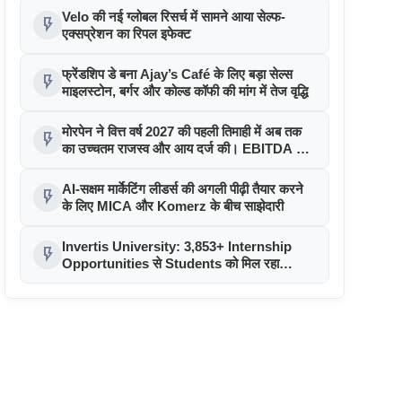
Velo की नई ग्लोबल रिसर्च में सामने आया सेल्फ-
flash_on
एक्सप्रेशन का रिपल इफेक्ट
फ्रेंडशिप डे बना Ajay’s Café के लिए बड़ा सेल्स
flash_on
माइलस्टोन, बर्गर और कोल्ड कॉफी की मांग में तेज वृद्धि
मोरपेन ने वित्त वर्ष 2027 की पहली तिमाही में अब तक
flash_on
का उच्चतम राजस्व और आय दर्ज की। EBITDA में
207% और PAT में 394% की वृद्धि हुई। सीडीएमओ
कार्यक्रम ने पुरंतया व्यावसायीक चरण में प्रवेश किया
AI-सक्षम मार्केटिंग लीडर्स की अगली पीढ़ी तैयार करने
flash_on
के लिए MICA और Komerz के बीच साझेदारी
Invertis University: 3,853+ Internship
flash_on
Opportunities से Students को मिल रहा
Industry Exposure