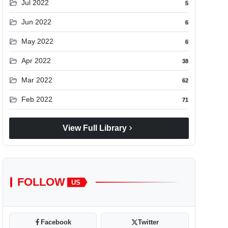
folder_open
Jul 2022
5
folder_open
Jun 2022
6
folder_open
May 2022
6
folder_open
Apr 2022
38
folder_open
Mar 2022
62
folder_open
Feb 2022
71
chevron_right
View Full Library
FOLLOW
US
Facebook
Twitter