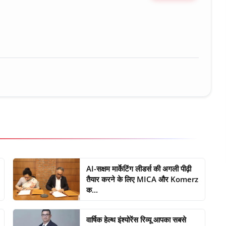
ure • 30 Mar, 2026
AI-सक्षम मार्केटिंग लीडर्स की अगली पीढ़ी
तैयार करने के लिए MICA और Komerz
क...
वार्षिक हेल्थ इंश्योरेंस रिव्यू आपका सबसे