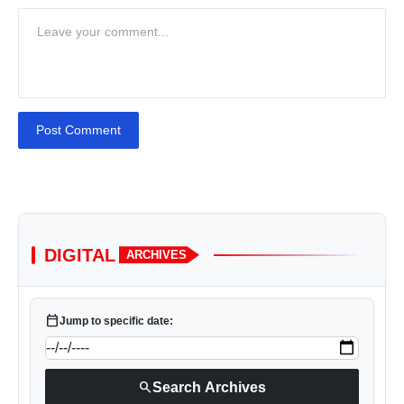
Post Comment
DIGITAL
ARCHIVES
calendar_today
Jump to specific date:
search
Search Archives