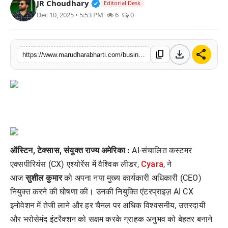
Verified Public Figure • 30 Mar, 2
JR Choudhary
Editorial Desk
बिज़नेस
Dec 10, 2025 • 5:53 PM
6
0
टेक्नोलॉजी
download
share
content_copy
https://www.marudharabharti.com/business/cyara-appoints-sushil-kumar-as-ceo-to
शिक्षा
वीडियो
ऑस्टिन
, टेक्सास, संयुक्त राज्य अमेरिका :
AI-संचालित कस्टमर
Cyara
एक्सपीरियंस (CX) एश्योरेंस में वैश्विक लीडर,
, ने
आज
सुशील
कुमार
को अपना नया मुख्य कार्यकारी अधिकारी (CEO)
नियुक्त करने की घोषणा की। उनकी नियुक्ति एंटरप्राइज़ AI CX
इनोवेशन में तेजी लाने और हर चैनल पर अधिक विश्वसनीय, उत्तरदायी
और भरोसेमंद इंटरैक्शन को सक्षम करके ग्राहक अनुभव को बेहतर बनाने