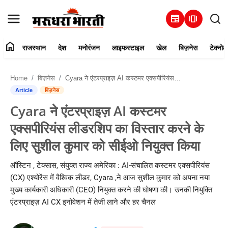
newspaper
amp_stories
home
राजस्थान
देश
मनोरंजन
लाइफस्टाइल
खेल
बिज़नेस
टेक्नोल
हमारे बारे में
Home
बिज़नेस
Cyara ने एंटरप्राइज़ AI कस्टमर एक्सपीरियंस लीडरशिप का विस्तार करने के लिए सुशील कुमार को सीईओ नियुक्त किया
संपर्क करें
Article
बिज़नेस
Cyara ने एंटरप्राइज़ AI कस्टमर
राजस्थान
एक्सपीरियंस लीडरशिप का विस्तार करने के
देश
लिए सुशील कुमार को सीईओ नियुक्त किया
मनोरंजन
ऑस्टिन , टेक्सास, संयुक्त राज्य अमेरिका : AI-संचालित कस्टमर एक्सपीरियंस
(CX) एश्योरेंस में वैश्विक लीडर, Cyara ,ने आज सुशील कुमार को अपना नया
लाइफस्टाइल
मुख्य कार्यकारी अधिकारी (CEO) नियुक्त करने की घोषणा की। उनकी नियुक्ति
एंटरप्राइज़ AI CX इनोवेशन में तेजी लाने और हर चैनल
खेल