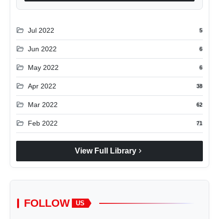
folder_open
Jul 2022
5
folder_open
Jun 2022
6
folder_open
May 2022
6
folder_open
Apr 2022
38
folder_open
Mar 2022
62
folder_open
Feb 2022
71
chevron_right
View Full Library
FOLLOW
US