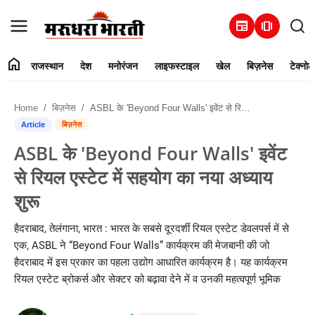
newspaper
amp_stories
home
राजस्थान
देश
मनोरंजन
लाइफस्टाइल
खेल
बिज़नेस
टेक्नोल
हमारे बारे में
Home
बिज़नेस
ASBL के 'Beyond Four Walls' इवेंट से रियल एस्टेट में सहयोग का नया अध्याय शुरू
संपर्क करें
Article
बिज़नेस
ASBL के 'Beyond Four Walls' इवेंट
राजस्थान
से रियल एस्टेट में सहयोग का नया अध्याय
देश
शुरू
मनोरंजन
हैदराबाद, तेलंगाना, भारत : भारत के सबसे दूरदर्शी रियल एस्टेट डेवलपर्स में से
एक, ASBL ने “Beyond Four Walls” कार्यक्रम की मेजबानी की जो
लाइफस्टाइल
हैदराबाद में इस प्रकार का पहला उद्योग आधारित कार्यक्रम है। यह कार्यक्रम
रियल एस्टेट ब्रोकर्स और सेक्टर को बढ़ावा देने में व उनकी महत्वपूर्ण भूमिक
खेल