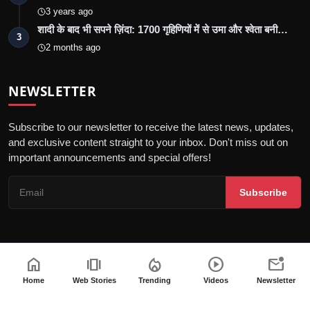
3 years ago
शादी के बाद भी सपने ज़िंदा: 1700 गृहिणियों में से उमा और श्वेता बनी…
3
2 months ago
NEWSLETTER
Subscribe to our newsletter to receive the latest news, updates,
and exclusive content straight to your inbox. Don't miss out on
important announcements and special offers!
Subscribe
home
amp_stories
local_fire_department
play_circle
mark_email_unread
© 2026 Marudhara Bharti - All Rights Reserved.
गोपनीयता नीति
संपादकीय नीति
नियम एवं शर्तें
अस्वीकरण
Home
Web Stories
Trending
Videos
Newsletter
डिजिटल समाचार वेबसाइटों के लिए आचार संहिता
पीआर न्यूज़वायर