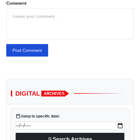
Comment
Post Comment
DIGITAL
ARCHIVES
calendar_today
Jump to specific date:
search
Search Archives