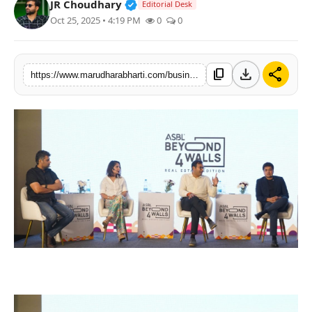
Verified Public Figure • 30 Mar, 2
JR Choudhary
Editorial Desk
बिज़नेस
Oct 25, 2025 • 4:19 PM
0
0
टेक्नोलॉजी
download
share
content_copy
https://www.marudharabharti.com/business/asbls-beyond-four-walls-event-opens-new
शिक्षा
वीडियो