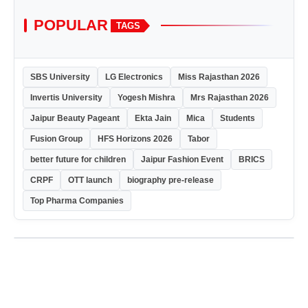
POPULAR
TAGS
SBS University
LG Electronics
Miss Rajasthan 2026
Invertis University
Yogesh Mishra
Mrs Rajasthan 2026
Jaipur Beauty Pageant
Ekta Jain
Mica
Students
Fusion Group
HFS Horizons 2026
Tabor
better future for children
Jaipur Fashion Event
BRICS
CRPF
OTT launch
biography pre-release
Top Pharma Companies