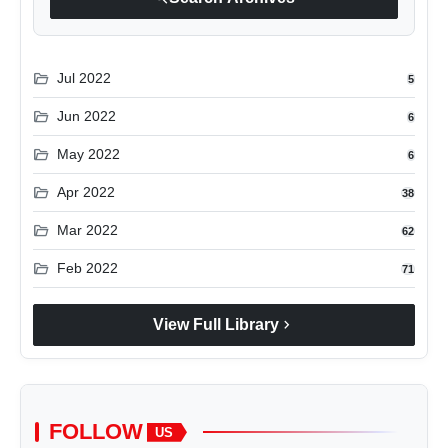
folder_open
Jul 2022
5
folder_open
Jun 2022
6
folder_open
May 2022
6
folder_open
Apr 2022
38
folder_open
Mar 2022
62
folder_open
Feb 2022
71
chevron_right
View Full Library
FOLLOW
US