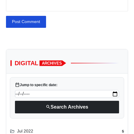
Post Comment
DIGITAL
ARCHIVES
calendar_today
Jump to specific date:
search
Search Archives
folder_open
Jul 2022
5