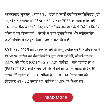
अहमदाबाद
(
गुजरात
),
नवंबर
15 :
एडवैत
एनर्जी
ट्रांज़िशन्स
लिमिटेड
(
पूर्व
में
एडवैत
इंफ्राटेक
लिमिटेड
)
ने
30
सितंबर
2025
को
समाप्त
तिमाही
और
अर्धवार्षिक
अवधि
के
लिए
अपने
स्टैंडअलोन
और
कंसोलिडेटेड
वित्तीय
परिणामों
की
घोषणा
की।
कंपनी
ने
पावर
ट्रांसमिशन
और
नवीकरणीय
ऊर्जा
सेगमेंट
में
मजबूत
विकास
रुझान
दर्ज
किया
है।
30
सितंबर
2025
को
समाप्त
तिमाही
के
लिए
,
एडवैत
एनर्जी
ट्रांज़िशन्स
ने
₹158.96
करोड़
का
कंसोलिडेटेड
कुल
आय
दर्ज
की
,
जो
वर्ष
-
दर
-
वर्ष
237%
की
वृद्धि
है
(Q2 FY25: ₹47.21
करोड़
)
।
कर
पश्चात
लाभ
(PAT) ₹11.87
करोड़
रहा
,
जो
पिछले
वर्ष
की
समान
अवधि
के
₹4.51
करोड़
की
तुलना
में
163%
अधिक
है।
EBITDA (
अन्य
आय
को
छोड़कर
) ₹17.32
करोड़
रहा
,
मार्जिन
11.0%
पर
स्थिर
रहा।
expand_more
READ MORE