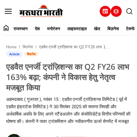
newspaper
amp_stories
home
राजस्थान
देश
मनोरंजन
लाइफस्टाइल
खेल
बिज़नेस
टेक्नोल
हमारे बारे में
Home
बिज़नेस
एडवैत एनर्जी ट्रांज़िशन्स का Q2 FY26 लाभ 163% बढ़ा; कंपनी ने विकास हेतु नेतृत्व मजबूत किया
संपर्क करें
Article
बिज़नेस
एडवैत एनर्जी ट्रांज़िशन्स का Q2 FY26 लाभ
राजस्थान
163% बढ़ा; कंपनी ने विकास हेतु नेतृत्व
देश
मजबूत किया
मनोरंजन
अहमदाबाद ( गुजरात ), नवंबर 15 : एडवैत एनर्जी ट्रांज़िशन्स लिमिटेड ( पूर्व में
एडवैत इंफ्राटेक लिमिटेड ) ने 30 सितंबर 2025 को समाप्त तिमाही और
लाइफस्टाइल
अर्धवार्षिक अवधि के लिए अपने स्टैंडअलोन और कंसोलिडेटेड वित्तीय परिणामों की
घोषणा की। कंपनी ने पावर ट्रांसमिशन और नवीकरणीय ऊर्जा सेगमेंट में मजबूत
खेल