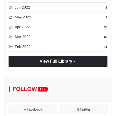
folder_open
Jun 2022
6
folder_open
May 2022
6
folder_open
Apr 2022
38
folder_open
Mar 2022
62
folder_open
Feb 2022
71
chevron_right
View Full Library
FOLLOW
US
Facebook
Twitter