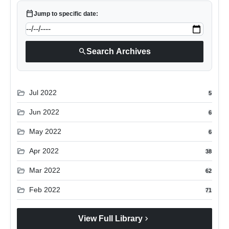
calendar_today
Jump to specific date:
search
Search Archives
folder_open
Jul 2022
5
folder_open
Jun 2022
6
folder_open
May 2022
6
folder_open
Apr 2022
38
folder_open
Mar 2022
62
folder_open
Feb 2022
71
chevron_right
View Full Library