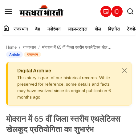
newspaper
amp_stories
home
राजस्थान
देश
मनोरंजन
लाइफस्टाइल
खेल
बिज़नेस
टेक्नोल
हमारे बारे में
Home
राजस्थान
मोदरान में 65 वीं जिला स्तरीय एथलेटिक्स खेलकूद प्रतियोगिता का शुभारंभ
संपर्क करें
Article
राजस्थान
राजस्थान
Digital Archive
This story is part of our historical records. While
देश
preserved for reference, some details and facts
may have evolved since its original publication 6
months ago.
मनोरंजन
लाइफस्टाइल
मोदरान में 65 वीं जिला स्तरीय एथलेटिक्स
खेलकूद प्रतियोगिता का शुभारंभ
खेल