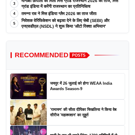
मीनाक्षी छापोला को मिला मिस ग्रांड राजस्थान 2026 का ताज, मिस
3
ग्रांड इंडिया में करेंगी राजस्थान का प्रतिनिधित्व
तमन्ना राव ने मिस इंडिया ग्लैम 2026 का ताज जीता
4
निवेशक वेरिफिकेशन को बढ़ावा देने के लिए सेबी (SEBI) और
5
एनएसडीएल (NSDL) ने शुरू किया 'ऑटो रिक्शा अभियान'
RECOMMENDED
POSTS
जयपुर में 26 जुलाई को होगा WEAA India
Awards Season-9
'रामायण' की सीता दीपिका चिखलिया ने किया वेब
सीरीज 'महाश्मशान' का मुहूर्त