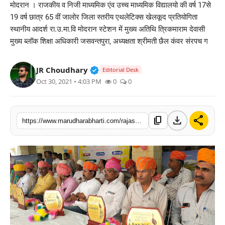
मोदरान । राजकीय व निजी माध्यमिक एंव उच्च माध्यमिक विद्यालयो की वर्ष 17से
बिज़नेस
19 वर्ष छात्र 65 वीं जालोर जिला स्तरीय एथलेटिक्स खेलकूद प्रतियोगिता
स्थानीय आदर्श रा.उ.मा.वि मोदरान स्टेशन में मुख्य अतिथि त्रिकमाराम देवासी
टेक्नोलॉजी
मुख्य ब्लॉक शिक्षा अधिकारी जसवन्तपुरा, अध्यक्षता श्रीमती छैल कंवर संरपच ग
शिक्षा
Verified Public Figure • 30 Mar, 2
JR Choudhary
Editorial Desk
Oct 30, 2021 • 4:03 PM
0
0
वीडियो
download
share
content_copy
https://www.marudharabharti.com/rajasthan/65th-district-level-athletics-sports