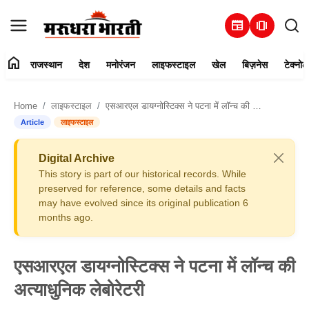
newspaper
amp_stories
home
राजस्थान
देश
मनोरंजन
लाइफस्टाइल
खेल
बिज़नेस
टेक्नोल
हमारे बारे में
Home
लाइफस्टाइल
एसआरएल डायग्नोस्टिक्स ने पटना में लॉन्च की अत्याधुनिक लेबोरेटरी
संपर्क करें
Article
लाइफस्टाइल
राजस्थान
Digital Archive
This story is part of our historical records. While
देश
preserved for reference, some details and facts
may have evolved since its original publication 6
months ago.
मनोरंजन
लाइफस्टाइल
एसआरएल डायग्नोस्टिक्स ने पटना में लॉन्च की
अत्याधुनिक लेबोरेटरी
खेल