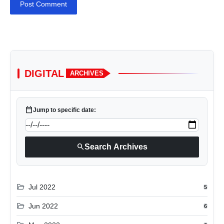
Post Comment
DIGITAL
ARCHIVES
calendar_today
Jump to specific date:
search
Search Archives
folder_open
Jul 2022
5
folder_open
Jun 2022
6