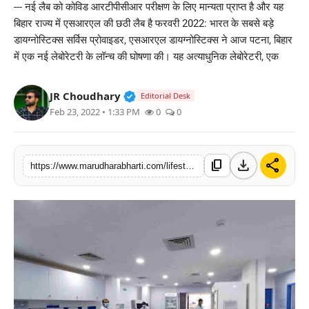
--- नई लैब को कोविड आरटीपीसीआर परीक्षण के लिए मान्यता प्राप्त है और यह
बिज़नेस
बिहार राज्य में एसआरएल की छठी लैब है फरवरी 2022: भारत के सबसे बड़े
डायग्नोस्टिक्स सर्विस प्रोवाइडर, एसआरएल डायग्नोस्टिक्स ने आज पटना, बिहार
टेक्नोलॉजी
में एक नई लेबोरेटरी के लॉन्च की घोषणा की। यह अत्याधुनिक लेबोरेटरी, एक
शिक्षा
Verified Public Figure • 30 Mar, 2
JR Choudhary
Editorial Desk
Feb 23, 2022 • 1:33 PM
0
0
वीडियो
download
share
content_copy
https://www.marudharabharti.com/lifestyle/srl-diagnostics-launches-state-of-art