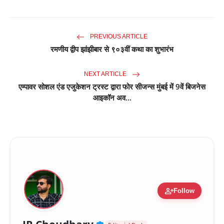
PREVIOUS ARTICLE
रमणीय द्वीप झांझीबार से ९०३वीं कथा का शुभारंभ
NEXT ARTICLE
एम्पावर सोशल एंड एजुकेशन ट्रस्ट द्वारा फोर सीजन्स मुंबई में 9वें बिजनेस
आइकॉन अव...
person_add
Follow