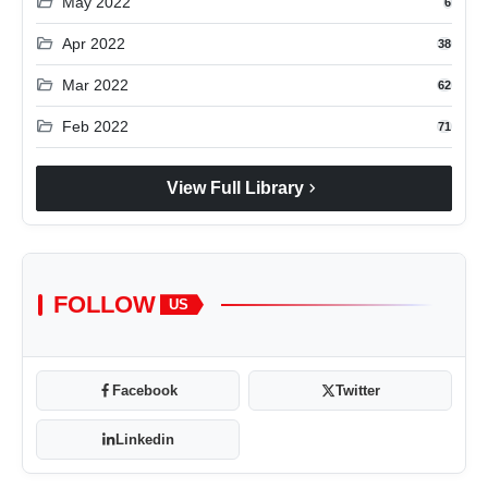
folder_open
May 2022
6
folder_open
Apr 2022
38
folder_open
Mar 2022
62
folder_open
Feb 2022
71
chevron_right
View Full Library
FOLLOW
US
Facebook
Twitter
Linkedin