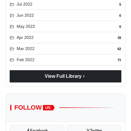
folder_open
Jul 2022
5
folder_open
Jun 2022
6
folder_open
May 2022
6
folder_open
Apr 2022
38
folder_open
Mar 2022
62
folder_open
Feb 2022
71
chevron_right
View Full Library
FOLLOW
US
Facebook
Twitter