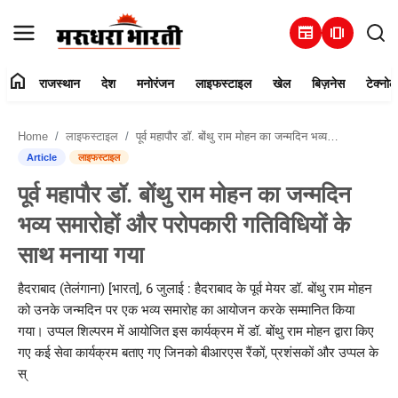
newspaper
amp_stories
home
राजस्थान
देश
मनोरंजन
लाइफस्टाइल
खेल
बिज़नेस
टेक्नोल
हमारे बारे में
Home
लाइफस्टाइल
पूर्व महापौर डॉ. बोंथु राम मोहन का जन्मदिन भव्य समारोहों और परोपकारी गतिविधियों के साथ मनाया गया
संपर्क करें
Article
लाइफस्टाइल
पूर्व महापौर डॉ. बोंथु राम मोहन का जन्मदिन
राजस्थान
भव्य समारोहों और परोपकारी गतिविधियों के
देश
साथ मनाया गया
मनोरंजन
हैदराबाद (तेलंगाना) [भारत], 6 जुलाई : हैदराबाद के पूर्व मेयर डॉ. बोंथु राम मोहन
को उनके जन्मदिन पर एक भव्य समारोह का आयोजन करके सम्मानित किया
लाइफस्टाइल
गया। उप्पल शिल्परम में आयोजित इस कार्यक्रम में डॉ. बोंथु राम मोहन द्वारा किए
गए कई सेवा कार्यक्रम बताए गए जिनको बीआरएस रैंकों, प्रशंसकों और उप्पल के
खेल
स्