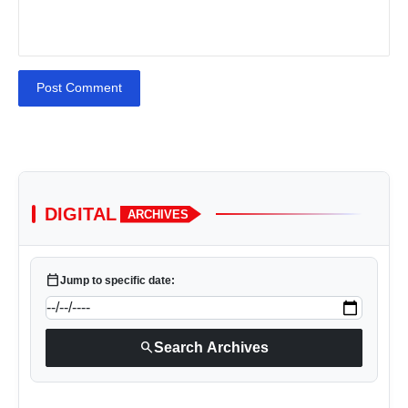
Post Comment
DIGITAL
ARCHIVES
calendar_today
Jump to specific date:
search
Search Archives