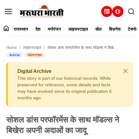
newspaper
amp_stories
home
राजस्थान
देश
मनोरंजन
लाइफस्टाइल
खेल
बिज़नेस
टेक्नोल
हमारे बारे में
Home
लाइफस्टाइल
सोशल डांस परफॉरमेंस के साथ मॉडल्स ने बिखेरा अपनी अदाओं का जादू
संपर्क करें
Article
लाइफस्टाइल
राजस्थान
Digital Archive
This story is part of our historical records. While
देश
preserved for reference, some details and facts
may have evolved since its original publication 6
months ago.
मनोरंजन
लाइफस्टाइल
सोशल डांस परफॉरमेंस के साथ मॉडल्स ने
बिखेरा अपनी अदाओं का जादू
खेल