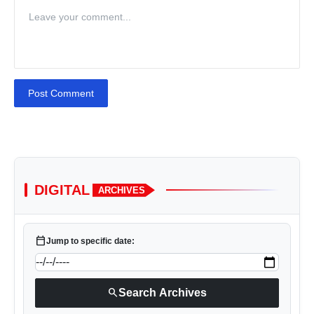
Post Comment
DIGITAL
ARCHIVES
calendar_today
Jump to specific date:
search
Search Archives