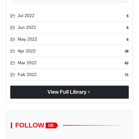
folder_open
Jul 2022
5
folder_open
Jun 2022
6
folder_open
May 2022
6
folder_open
Apr 2022
38
folder_open
Mar 2022
62
folder_open
Feb 2022
71
chevron_right
View Full Library
FOLLOW
US