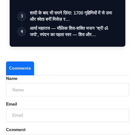
शादी के बाद भी सपने ज़िंदा: 1700 गृहिणियों में से उमा
3
और श्वेता बनीं मिसेज़ र…
आर्या महाराज — मौलिक शिव-शक्ति भजन 'श्री ॐ
4
जपो', स्पंदन का पहला स्वर — शिव और…
Comments
Name
Email
Comment