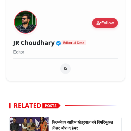
person_add
Follow
Verified Public Figure 
JR Choudhary
Editorial Desk
Editor
RELATED
POSTS
फिल्ममेकर आशिम खेत्रपाल बने स्पिरिचुअल
लीडर ऑफ द ईयर