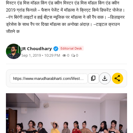
मिस्टर एंड मिस मॉडल किंग एंड क्वीन मिस्टर एंड मिस मॉडल किंग एंड क्वीन
बिज़नेस
2019 ग्रांड फिनाले -- फैशन पेजेंट में मॉडल्स ने क्रिएट किये डिफरेंट पोजेज़।
--रंग बिरंगी लाइटों व हाई बीट्स म्यूजिक पर मॉडल्स ने की रैंप वाक। --डिज़ाइनर
टेक्नोलॉजी
ड्रेसेस के साथ रैंप पर दिखा मॉडल्स का अनोखा अंदाज़। --टाइटल क्राउन
जीतने क
शिक्षा
Verified Public Figure • 30 Mar, 2
JR Choudhary
Editorial Desk
वीडियो
Sep 1, 2019 • 10:29 PM
0
0
download
share
content_copy
https://www.marudharabharti.com/lifestyle/blog-post_64