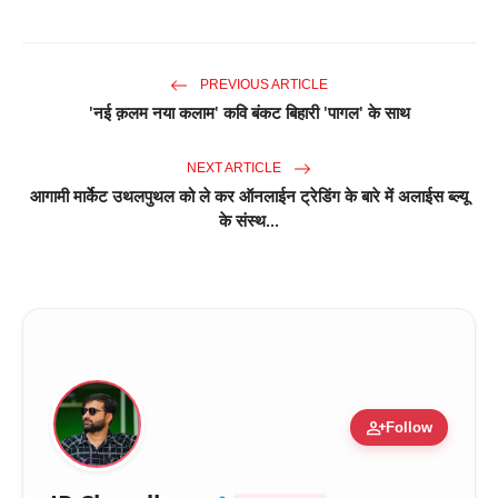
PREVIOUS ARTICLE
'नई क़लम नया कलाम' कवि बंकट बिहारी 'पागल' के साथ
NEXT ARTICLE
आगामी मार्केट उथलपुथल को ले कर ऑनलाईन ट्रेडिंग के बारे में अलाईस ब्ल्यू
के संस्थ...
person_add
Follow