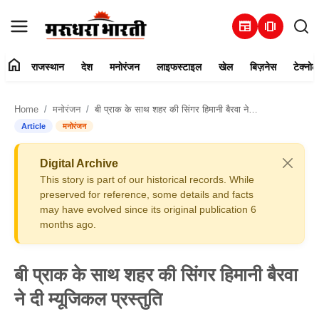
newspaper
amp_stories
home
राजस्थान
देश
मनोरंजन
लाइफस्टाइल
खेल
बिज़नेस
टेक्नोल
हमारे बारे में
Home
मनोरंजन
बी प्राक के साथ शहर की सिंगर हिमानी बैरवा ने दी म्यूजिकल प्रस्तुति
संपर्क करें
Article
मनोरंजन
राजस्थान
Digital Archive
This story is part of our historical records. While
देश
preserved for reference, some details and facts
may have evolved since its original publication 6
months ago.
मनोरंजन
लाइफस्टाइल
बी प्राक के साथ शहर की सिंगर हिमानी बैरवा
ने दी म्यूजिकल प्रस्तुति
खेल