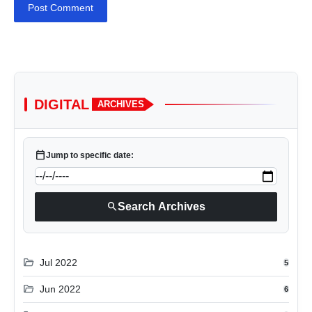
Post Comment
DIGITAL
ARCHIVES
calendar_today
Jump to specific date:
search
Search Archives
folder_open
Jul 2022
5
folder_open
Jun 2022
6