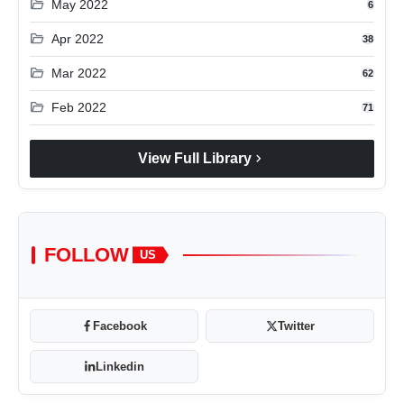
folder_open
May 2022
6
folder_open
Apr 2022
38
folder_open
Mar 2022
62
folder_open
Feb 2022
71
chevron_right
View Full Library
FOLLOW
US
Facebook
Twitter
Linkedin