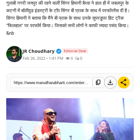
गुलाबी नगरी जयपुर की रहने वालीं सिंगर हिमानी बैरवा ने हाल ही में जबलपुर के
बिज़नेस
कटनी में बॉलीवुड इंडस्ट्री के टॉप सिंगर बी प्राक के साथ में परफॉरमेंस दी है।
सिंगर हिमानी ने बताया कि मैंने बी प्राक के साथ उनके सुपरडुपर हिट ट्रैक
टेक्नोलॉजी
"फिलहाल" पर परफॉर्म किया। जिसको सभी लोगों ने काफी ज्यादा पसंद किया।
&nb
शिक्षा
Verified Public Figure • 30 Mar, 2
JR Choudhary
Editorial Desk
वीडियो
Feb 26, 2022 • 1:41 PM
0
0
download
share
content_copy
https://www.marudharabharti.com/entertainment/shehar-singer-himani-bairwa-along-with