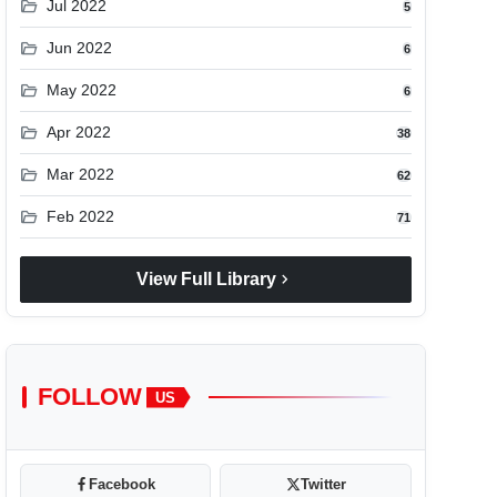
folder_open
Jul 2022
5
folder_open
Jun 2022
6
folder_open
May 2022
6
folder_open
Apr 2022
38
folder_open
Mar 2022
62
folder_open
Feb 2022
71
chevron_right
View Full Library
FOLLOW
US
Facebook
Twitter