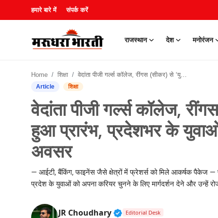
हमारे बारे में
संपर्क करें
राजस्थान
देश
मनोरंजन
हमारे बारे में
Home
शिक्षा
वेदांता पीजी गर्ल्स कॉलेज, रींगस (सीकर) से ‘युवा रोजगार मेला’ हुआ प्रारंभ, प्रदेशभर के युवाओं को मिल रहे करियर के सुनहरे अवसर
संपर्क करें
Article
शिक्षा
वेदांता पीजी गर्ल्स कॉलेज, रींग
राजस्थान
हुआ प्रारंभ, प्रदेशभर के युवा
देश
अवसर
मनोरंजन
— आईटी, बैंकिंग, फाइनेंस जैसे क्षेत्रों में फ्रेशर्स को मिले आकर्षक पै
लाइफस्टाइल
प्रदेश के युवाओं को अपना करियर चुनने के लिए मार्गदर्शन देने और उन्हें र
खेल
Verified Public Figure • 3
JR Choudhary
Editorial Desk