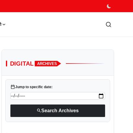
ो
DIGITAL
ARCHIVES
calendar_today
Jump to specific date:
search
Search Archives