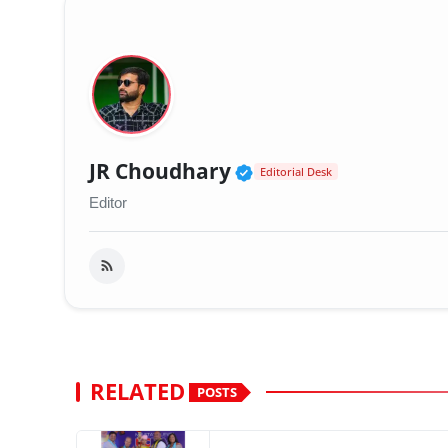
Verified Public Fig
JR Choudhary
Editorial Desk
Editor
RELATED
POSTS