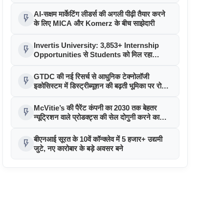
की। EBITDA में 207% और PAT में
394% की वृद्धि हुई। सीडीएमओ कार्यक्रम ने
AI-सक्षम मार्केटिंग लीडर्स की अगली पीढ़ी तैयार करने
flash_on
पुरंतया व्यावसायीक चरण में प्रवेश किया
के लिए MICA और Komerz के बीच साझेदारी
Invertis University: 3,853+ Internship
flash_on
Opportunities से Students को मिल रहा
Industry Exposure
GTDC की नई रिसर्च से आधुनिक टेक्नोलॉजी
flash_on
इकोसिस्टम में डिस्ट्रीब्यूशन की बढ़ती भूमिका पर रोशनी
पड़ी
McVitie’s की पैरेंट कंपनी का 2030 तक बेहतर
flash_on
न्यूट्रिशन वाले प्रोडक्ट्स की सेल दोगुनी करने का
लक्ष्य
बीएनआई सूरत के 10वें कॉन्क्लेव में 5 हजार+ उद्यमी
flash_on
जुटे, नए कारोबार के बड़े अवसर बने