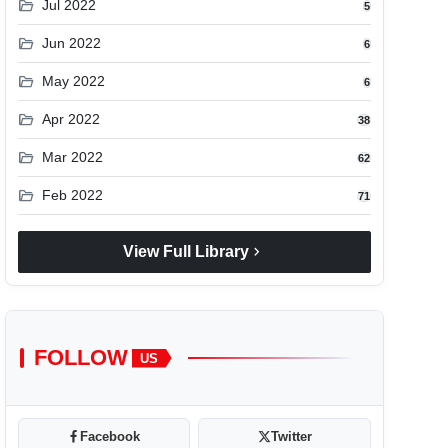
folder_open
Jul 2022
5
folder_open
Jun 2022
6
folder_open
May 2022
6
folder_open
Apr 2022
38
folder_open
Mar 2022
62
folder_open
Feb 2022
71
chevron_right
View Full Library
FOLLOW
US
Facebook
Twitter