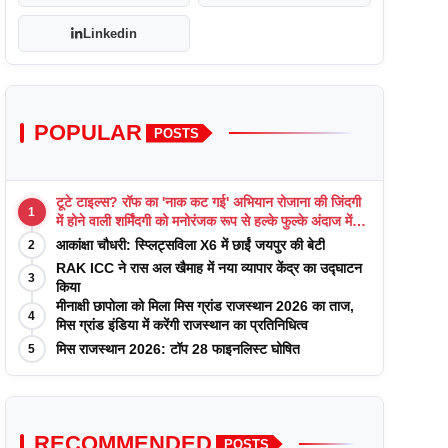
Linkedin
POPULAR
POSTS
टूटे टाइल्स? रॉफ का 'नाक कट गई' अभियान रोजाना की जिंदगी
1
में होने वाली शर्मिंदगी को मनोरंजक रूप से हल्के फुल्के अंदाज में
याद कराता है
आकांक्षा चौधरी: स्प्लिट्सविला X6 में छाईं जयपुर की बेटी
2
RAK ICC ने रास अल खैमाह में नया व्यापार केंद्र का उद्घाटन
3
किया
मीनाक्षी छापोला को मिला मिस ग्रांड राजस्थान 2026 का ताज,
4
मिस ग्रांड इंडिया में करेंगी राजस्थान का प्रतिनिधित्व
मिस राजस्थान 2026: टॉप 28 फाइनलिस्ट घोषित
5
RECOMMENDED
POSTS