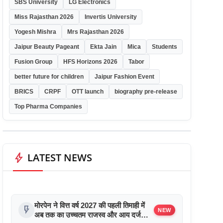
SBS University
LG Electronics
Miss Rajasthan 2026
Invertis University
Yogesh Mishra
Mrs Rajasthan 2026
Jaipur Beauty Pageant
Ekta Jain
Mica
Students
Fusion Group
HFS Horizons 2026
Tabor
better future for children
Jaipur Fashion Event
BRICS
CRPF
OTT launch
biography pre-release
Top Pharma Companies
bolt
LATEST NEWS
मोरपेन ने वित्त वर्ष 2027 की पहली तिमाही में
flash_on
NEW
अब तक का उच्चतम राजस्व और आय दर्ज