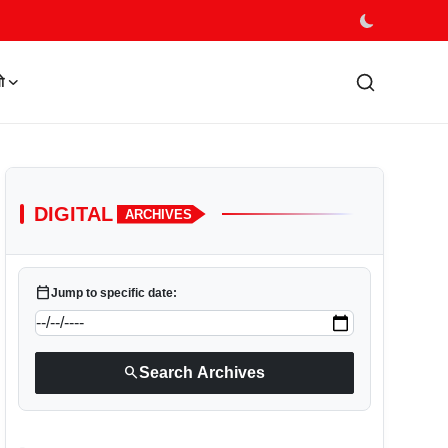
ो
DIGITAL
ARCHIVES
calendar_today
Jump to specific date:
search
Search Archives