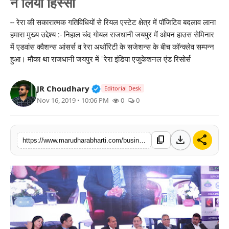
ने लिया हिस्सा
बिज़नेस
-- रेरा की सकारात्मक गतिविधियों से रियल एस्टेट क्षेत्र में पॉजिटिव बदलाव लाना
हमारा मुख्य उद्देश्य :- निहाल चंद गोयल राजधानी जयपुर में ओपन हाउस सेमिनार
टेक्नोलॉजी
में एडवांस क्वैशन्स आंसर्स व रेरा अथॉरिटी के सजेशन्स के बीच कॉन्क्लेव सम्पन्न
हुआ। मौका था राजधानी जयपुर में "रेरा इंडिया एजुकेशनल एंड रिसोर्स
शिक्षा
वीडियो
Verified Public Figure • 30 Mar, 2
JR Choudhary
Editorial Desk
Nov 16, 2019 • 10:06 PM
0
0
download
share
content_copy
https://www.marudharabharti.com/business/blog-post_98