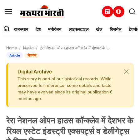
newspaper
amp_stories
home
राजस्थान
देश
मनोरंजन
लाइफस्टाइल
खेल
बिज़नेस
टेक्नोल
हमारे बारे में
Home
बिज़नेस
रेरा नेशनल ओपन हाउस कॉन्क्लेव में देशभर के रियल एस्टेट इंडस्ट्री एक्सपर्ट्स व डेलीगेट्स ने लिया हिस्सा
संपर्क करें
Article
बिज़नेस
राजस्थान
Digital Archive
This story is part of our historical records. While
देश
preserved for reference, some details and facts
may have evolved since its original publication 6
months ago.
मनोरंजन
लाइफस्टाइल
रेरा नेशनल ओपन हाउस कॉन्क्लेव में देशभर के
रियल एस्टेट इंडस्ट्री एक्सपर्ट्स व डेलीगेट्स
खेल