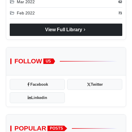
folder_open
Mar 2022
62
folder_open
Feb 2022
71
chevron_right
View Full Library
FOLLOW
US
Facebook
Twitter
Linkedin
POPULAR
POSTS