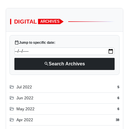
DIGITAL
ARCHIVES
calendar_today
Jump to specific date:
search
Search Archives
folder_open
Jul 2022
5
folder_open
Jun 2022
6
folder_open
May 2022
6
folder_open
Apr 2022
38