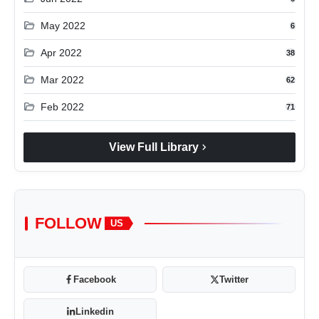
folder_open
May 2022
6
folder_open
Apr 2022
38
folder_open
Mar 2022
62
folder_open
Feb 2022
71
chevron_right
View Full Library
FOLLOW
US
Facebook
Twitter
Linkedin