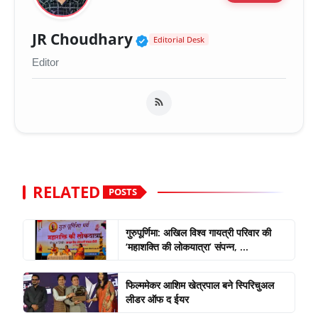
Verified Public Figure 
JR Choudhary
Editorial Desk
Editor
RELATED
POSTS
गुरुपूर्णिमा: अखिल विश्व गायत्री परिवार की
‘महाशक्ति की लोकयात्रा’ संपन्न, ...
फिल्ममेकर आशिम खेत्रपाल बने स्पिरिचुअल
लीडर ऑफ द ईयर