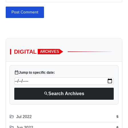
Post Comment
DIGITAL
ARCHIVES
calendar_today
Jump to specific date:
search
Search Archives
folder_open
Jul 2022
5
folder_open
Jun 2022
6