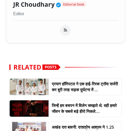
Verified Public Figure 
JR Choudhary
Editorial Desk
Editor
RELATED
POSTS
प्रयाग हॉस्पिटल ने एक हाई-रिस्क ट्रॉमा सर्जरी
कर बुरी तरह सड़क दुर्घटना में ...
जिन्हें हम बचपन में विलेन समझते थे, वही हमारे
जीवन के सबसे बड़े हीरो निकले:...
अखंड दत्त बावनी: दत्तात्रेय आश्रम ने 1.25