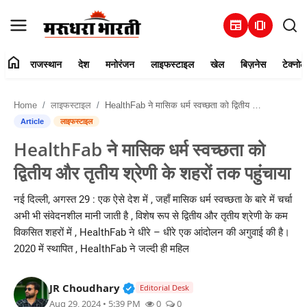
newspaper
amp_stories
home
राजस्थान
देश
मनोरंजन
लाइफस्टाइल
खेल
बिज़नेस
टेक्नोल
हमारे बारे में
Home
लाइफस्टाइल
HealthFab ने मासिक धर्म स्वच्छता को द्वितीय और तृतीय श्रेणी के शहरों तक पहुंचाया
संपर्क करें
Article
लाइफस्टाइल
HealthFab ने मासिक धर्म स्वच्छता को
राजस्थान
द्वितीय और तृतीय श्रेणी के शहरों तक पहुंचाया
देश
नई दिल्ली, अगस्त 29 : एक ऐसे देश में , जहाँ मासिक धर्म स्वच्छता के बारे में चर्चा
अभी भी संवेदनशील मानी जाती है , विशेष रूप से द्वितीय और तृतीय श्रेणी के कम
मनोरंजन
विकसित शहरों में , HealthFab ने धीरे – धीरे एक आंदोलन की अगुवाई की है।
2020 में स्थापित , HealthFab ने जल्दी ही महिल
लाइफस्टाइल
Verified Public Figure • 30 Mar, 2
JR Choudhary
खेल
Editorial Desk
Aug 29, 2024 • 5:39 PM
0
0