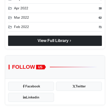
folder_open
Apr 2022
38
folder_open
Mar 2022
62
folder_open
Feb 2022
71
chevron_right
View Full Library
FOLLOW
US
Facebook
Twitter
Linkedin