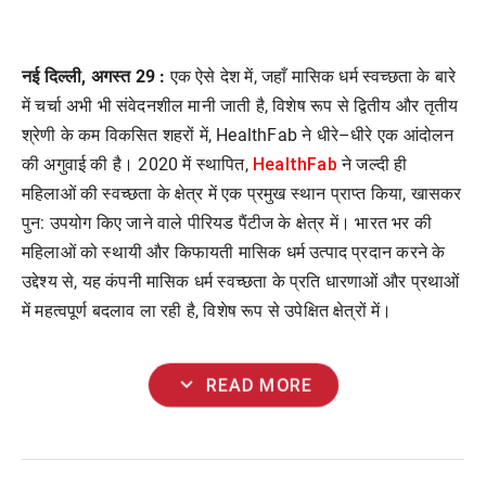
नई दिल्ली, अगस्त 29 :
एक
ऐसे
देश
में
,
जहाँ
मासिक
धर्म
स्वच्छता
के
बारे
में
चर्चा
अभी
भी
संवेदनशील
मानी
जाती
है
,
विशेष
रूप
से
द्वितीय
और
तृतीय
श्रेणी
के
कम
विकसित
शहरों
में
, HealthFab
ने
धीरे
–
धीरे
एक
आंदोलन
HealthFab
की
अगुवाई
की
है।
2020
में
स्थापित
,
ने
जल्दी
ही
महिलाओं
की
स्वच्छता
के
क्षेत्र
में
एक
प्रमुख
स्थान
प्राप्त
किया
,
खासकर
पुन
:
उपयोग
किए
जाने
वाले
पीरियड
पैंटीज
के
क्षेत्र
में।
भारत
भर
की
महिलाओं
को
स्थायी
और
किफायती
मासिक
धर्म
उत्पाद
प्रदान
करने
के
उद्देश्य
से
,
यह
कंपनी
मासिक
धर्म
स्वच्छता
के
प्रति
धारणाओं
और
प्रथाओं
में
महत्वपूर्ण
बदलाव
ला
रही
है
,
विशेष
रूप
से
उपेक्षित
क्षेत्रों
में।
expand_more
READ MORE