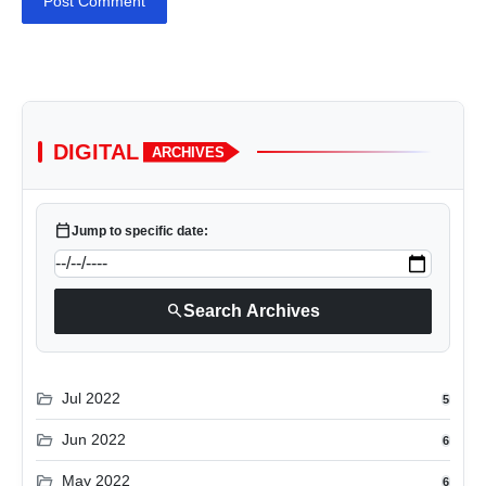
Post Comment
DIGITAL
ARCHIVES
calendar_today
Jump to specific date:
search
Search Archives
folder_open
Jul 2022
5
folder_open
Jun 2022
6
folder_open
May 2022
6