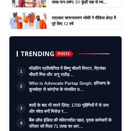
लाख पान-लवंग, 51 कुंडी यज्ञ से रच...
पत्रकार सत्यनारायण जोशी ने मीडिया क्षेत्र में
पूरे किए 12 वर्ष
TRENDING
POSTS
मॉडलिंग प्रतियोगिता में विष्णु चौधरी मिस्टर, प्रियंका
1
चौधरी मिस और अनु राठौड़…
Who is Advocate Partap Singh: हरियाणा के
2
कुरुक्षेत्र से कांग्रेस के संभावित उ…
शादी के बाद भी सपने ज़िंदा: 1700 गृहिणियों में से उमा
3
और श्वेता बनीं मिसेज़ र…
बैंक ऑफ इंडिया की संवेदनशील पहल, मृतक कर्मचारी के
4
परिवार को मिला 71 लाख का आर…