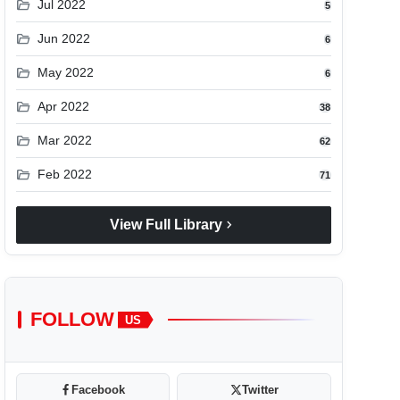
folder_open
Jul 2022
5
folder_open
Jun 2022
6
folder_open
May 2022
6
folder_open
Apr 2022
38
folder_open
Mar 2022
62
folder_open
Feb 2022
71
chevron_right
View Full Library
FOLLOW
US
Facebook
Twitter