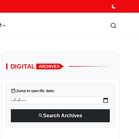
ो
DIGITAL
ARCHIVES
calendar_today
Jump to specific date:
search
Search Archives