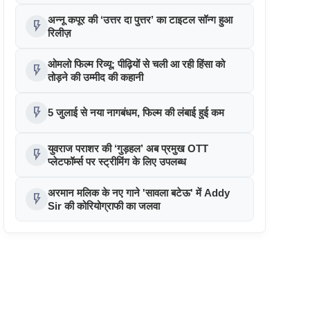
सम्मानित
अन्नू कपूर की ‘उत्तर दा पुत्तर’ का टाइटल सॉन्ग हुआ
flash_on
रिलीज़
ओमलो फिल्म रिव्यू: पीढ़ियों से चली आ रही हिंसा को
flash_on
तोड़ने की उम्मीद की कहानी
flash_on
5 जुलाई से नया नागबंधम, फिल्म की लंबाई हुई कम
युवराज पराशर की ‘गुड़हल’ अब प्रमुख OTT
flash_on
प्लेटफॉर्म्स पर स्ट्रीमिंग के लिए उपलब्ध
अरमान मलिक के नए गाने 'सावला बटेऊ' में Addy
flash_on
Sir की कोरियोग्राफी का जलवा