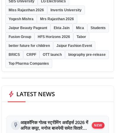
SBS University
LG Electronics
Miss Rajasthan 2026
Invertis University
Yogesh Mishra
Mrs Rajasthan 2026
Jaipur Beauty Pageant
Ekta Jain
Mica
Students
Fusion Group
HFS Horizons 2026
Tabor
better future for children
Jaipur Fashion Event
BRICS
CRPF
OTT launch
biography pre-release
Top Pharma Companies
bolt
LATEST NEWS
आइकॉनिक गोल्ड स्ट्रीमिंग अवॉर्ड्स 2026 में
flash_on
NEW
अनिल कपूर, मनोज बाजपेयी समेत सितारे