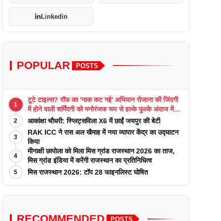
Linkedin
POPULAR
POSTS
टूटे टाइल्स? रॉफ का 'नाक कट गई' अभियान रोजाना की जिंदगी
1
में होने वाली शर्मिंदगी को मनोरंजक रूप से हल्के फुल्के अंदाज में
याद कराता है
आकांक्षा चौधरी: स्प्लिट्सविला X6 में छाईं जयपुर की बेटी
2
RAK ICC ने रास अल खैमाह में नया व्यापार केंद्र का उद्घाटन
3
किया
मीनाक्षी छापोला को मिला मिस ग्रांड राजस्थान 2026 का ताज,
4
मिस ग्रांड इंडिया में करेंगी राजस्थान का प्रतिनिधित्व
मिस राजस्थान 2026: टॉप 28 फाइनलिस्ट घोषित
5
RECOMMENDED
POSTS