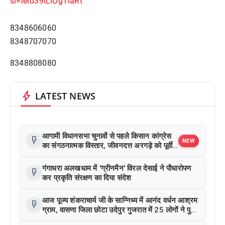
si=leru39iLiOgTlaRt
8348606060
8348707070
8348808080
bolt
LATEST NEWS
आगामी विधानसभा चुनावों से पहले किसान कांग्रेस
flash_on
NEW
का संगठनात्मक विस्तार, जीवनदत्त अरगड़े को पूर्वी
यूपी की कमान
गंगाधरा अलखधाम में 'ग्रीनमैन' विरल देसाई ने पौधारोपण
flash_on
कर प्रकृति संरक्षण का दिया संदेश
आज पूज्य शंकराचार्य जी के सान्निध्य में आनंद वर्धन आश्रम
flash_on
ग्राम, वासणा जिला छोटा उदेपुर गुजरात में 25 लोगों ने पुनः
सनातन हिन्दू धर्म अपनाया