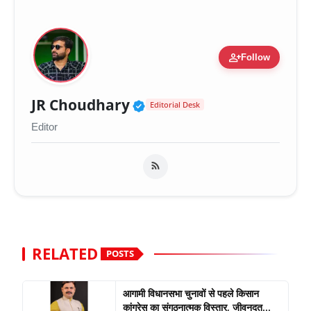
person_add
Follow
Verified Public Figure 
JR Choudhary
Editorial Desk
Editor
RELATED
POSTS
आगामी विधानसभा चुनावों से पहले किसान
कांग्रेस का संगठनात्मक विस्तार, जीवनदत...