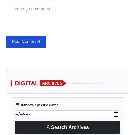
Post Comment
DIGITAL
ARCHIVES
calendar_today
Jump to specific date:
search
Search Archives