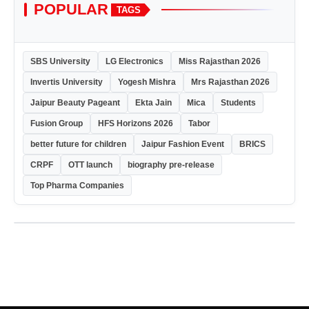
POPULAR
TAGS
SBS University
LG Electronics
Miss Rajasthan 2026
Invertis University
Yogesh Mishra
Mrs Rajasthan 2026
Jaipur Beauty Pageant
Ekta Jain
Mica
Students
Fusion Group
HFS Horizons 2026
Tabor
better future for children
Jaipur Fashion Event
BRICS
CRPF
OTT launch
biography pre-release
Top Pharma Companies