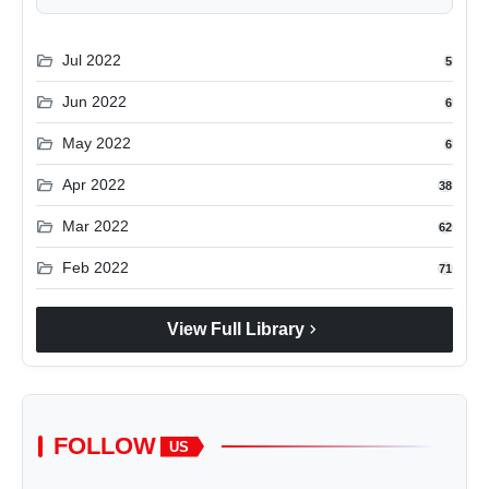
folder_open
Jul 2022
5
folder_open
Jun 2022
6
folder_open
May 2022
6
folder_open
Apr 2022
38
folder_open
Mar 2022
62
folder_open
Feb 2022
71
chevron_right
View Full Library
FOLLOW
US