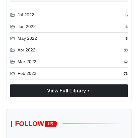
folder_open
Jul 2022
5
folder_open
Jun 2022
6
folder_open
May 2022
6
folder_open
Apr 2022
38
folder_open
Mar 2022
62
folder_open
Feb 2022
71
chevron_right
View Full Library
FOLLOW
US