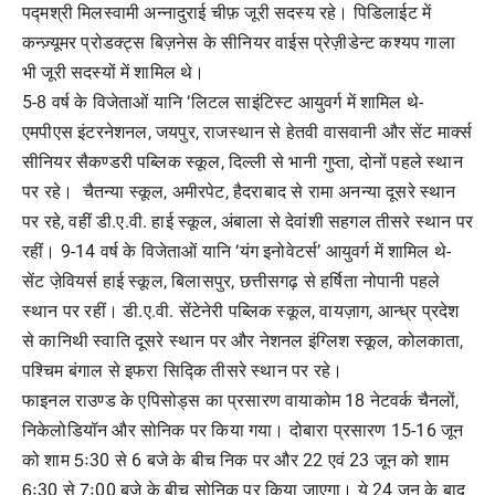
पद्मश्री मिलस्वामी अन्नादुराई चीफ़ जूरी सदस्य रहे। पिडिलाईट में
कन्ज़्यूमर प्रोडक्ट्स बिज़नेस के सीनियर वाईस प्रेज़ीडेन्ट कश्यप गाला
भी जूरी सदस्यों में शामिल थे।
5-8 वर्ष के विजेताओं यानि ‘लिटल साइंटिस्ट आयुवर्ग में शामिल थे-
एमपीएस इंटरनेशनल, जयपुर, राजस्थान से हेतवी वासवानी और सेंट मार्क्स
सीनियर सैकण्डरी पब्लिक स्कूल, दिल्ली से भानी गुप्ता, दोनों पहले स्थान
पर रहे। चैतन्या स्कूल, अमीरपेट, हैदराबाद से रामा अनन्या दूसरे स्थान
पर रहे, वहीं डी.ए.वी. हाई स्कूल, अंबाला से देवांशी सहगल तीसरे स्थान पर
रहीं। 9-14 वर्ष के विजेताओं यानि ‘यंग इनोवेटर्स’ आयुवर्ग में शामिल थे-
सेंट जे़वियर्स हाई स्कूल, बिलासपुर, छत्तीसगढ़ से हर्षिता नोपानी पहले
स्थान पर रहीं। डी.ए.वी. सेंटेनेरी पब्लिक स्कूल, वायज़ाग, आन्ध्र प्रदेश
से कानिथी स्वाति दूसरे स्थान पर और नेशनल इंग्लिश स्कूल, कोलकाता,
पश्चिम बंगाल से इफरा सिद्कि तीसरे स्थान पर रहे।
फाइनल राउण्ड के एपिसोड्स का प्रसारण वायाकोम 18 नेटवर्क चैनलों,
निकेलोडियॉन और सोनिक पर किया गया। दोबारा प्रसारण 15-16 जून
को शाम 5ः30 से 6 बजे के बीच निक पर और 22 एवं 23 जून को शाम
6ः30 से 7ः00 बजे के बीच सोनिक पर किया जाएगा। ये 24 जून के बाद