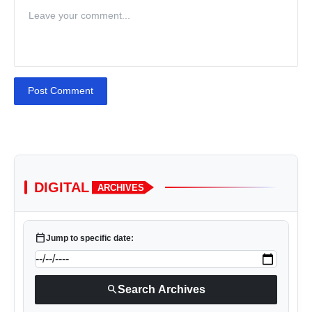
Post Comment
DIGITAL
ARCHIVES
calendar_today
Jump to specific date:
search
Search Archives