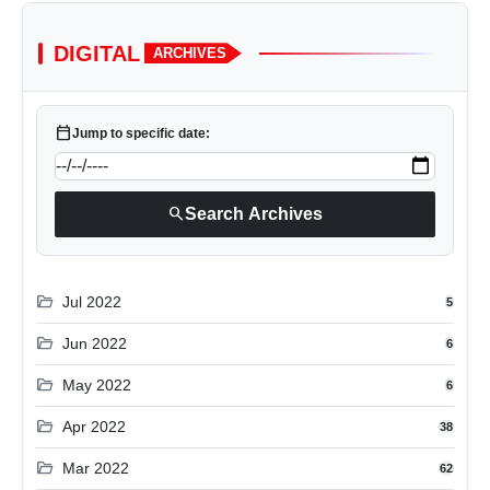
DIGITAL
ARCHIVES
calendar_today
Jump to specific date:
search
Search Archives
folder_open
Jul 2022
5
folder_open
Jun 2022
6
folder_open
May 2022
6
folder_open
Apr 2022
38
folder_open
Mar 2022
62