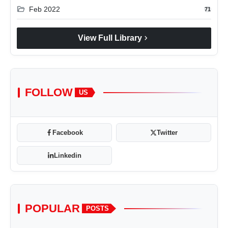
folder_open
Feb 2022
71
chevron_right
View Full Library
FOLLOW
US
Facebook
Twitter
Linkedin
POPULAR
POSTS