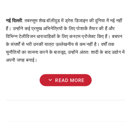
नई दिल्ली
: तबस्सुम
शेख
बॉलीवुड
में
ड्रेस
डिजाइन
की
दुनिया
में
नई
नहीं
हैं।
उन्होंने
कई
प्रमुख
अभिनेत्रियों
के
लिए
पोशाकें
तैयार
की
हैं
और
विभिन्न
टेलीविजन
धारावाहिकों
के
लिए
कस्टम
प्रोजेक्ट
किए
हैं।
बचपन
के
संघर्षों
से
भरी
उनकी
यात्रा
उल्लेखनीय
से
कम
नहीं
है।
वर्षों
तक
चुनौतियों
का
सामना
करने
के
बावजूद
,
उन्होंने
अंततः
शादी
के
बाद
उद्योग
में
अपनी
जगह
बनाई।
expand_more
READ MORE