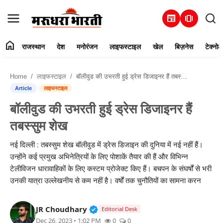
newspaper
amp_stories
home
राजस्थान
देश
मनोरंजन
लाइफस्टाइल
खेल
बिज़नेस
टेक्नोल
हमारे बारे में
Home
लाइफस्टाइल
बॉलीवुड की उभरती हुई ड्रेस डिजाइनर हैं तबस्सुम शेख
संपर्क करें
Article
लाइफस्टाइल
बॉलीवुड की उभरती हुई ड्रेस डिजाइनर हैं
राजस्थान
तबस्सुम शेख
देश
नई दिल्ली : तबस्सुम शेख बॉलीवुड में ड्रेस डिजाइन की दुनिया में नई नहीं हैं।
उन्होंने कई प्रमुख अभिनेत्रियों के लिए पोशाकें तैयार की हैं और विभिन्न
मनोरंजन
टेलीविजन धारावाहिकों के लिए कस्टम प्रोजेक्ट किए हैं। बचपन के संघर्षों से भरी
उनकी यात्रा उल्लेखनीय से कम नहीं है। वर्षों तक चुनौतियों का सामना करन
लाइफस्टाइल
Verified Public Figure • 30 Mar, 2
JR Choudhary
खेल
Editorial Desk
Dec 26, 2023 • 1:02 PM
0
0