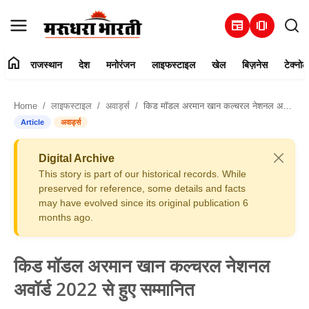
newspaper
amp_stories
home
राजस्थान
देश
मनोरंजन
लाइफस्टाइल
खेल
बिज़नेस
टेक्नोल
हमारे बारे में
Home
लाइफस्टाइल
अवार्ड्स
किड मॉडल अरमान खान कल्चरल नेशनल अवॉर्ड 2022 से हुए सम्मानित
संपर्क करें
Article
अवार्ड्स
राजस्थान
Digital Archive
This story is part of our historical records. While
देश
preserved for reference, some details and facts
may have evolved since its original publication 6
months ago.
मनोरंजन
लाइफस्टाइल
किड मॉडल अरमान खान कल्चरल नेशनल
अवॉर्ड 2022 से हुए सम्मानित
खेल