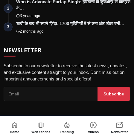
Who is Advocate Partap Singh: हरियाणा के कुरुक्षेत्र से कांग्रेस
के…
2
3 years ago
शादी के बाद भी सपने ज़िंदा: 1700 गृहिणियों में से उमा और श्वेता बनी…
3
2 months ago
NEWSLETTER
Subscribe to our newsletter to receive the latest news, updates,
and exclusive content straight to your inbox. Don't miss out on
important announcements and special offers!
Subscribe
home
amp_stories
local_fire_department
play_circle
mark_email_unread
© 2026 Marudhara Bharti - All Rights Reserved.
गोपनीयता नीति
संपादकीय नीति
नियम एवं शर्तें
अस्वीकरण
Home
Web Stories
Trending
Videos
Newsletter