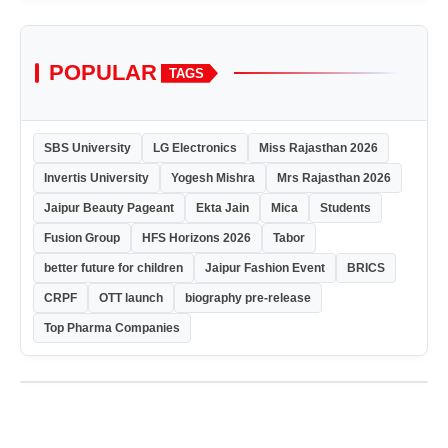
POPULAR
TAGS
SBS University
LG Electronics
Miss Rajasthan 2026
Invertis University
Yogesh Mishra
Mrs Rajasthan 2026
Jaipur Beauty Pageant
Ekta Jain
Mica
Students
Fusion Group
HFS Horizons 2026
Tabor
better future for children
Jaipur Fashion Event
BRICS
CRPF
OTT launch
biography pre-release
Top Pharma Companies