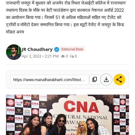
राजधानी जयपुर में बुधवार को अजमेर रोड स्थित जेआईटी कॉलेज में राजस्थान
बिज़नेस
स्थापना दिवस के मौके पर बेटी फाउंडेशन द्वारा कल्चरल नेशनल अवॉर्ड 2022
का आयोजन किया गया। जिसमें 51 से अधिक महिलाओं सहित नए टैलेंट को
टेक्नोलॉजी
ट्रॉफी व मोमेंटो देकर सम्मानित किया गया। इस ब्यूटी पेजेंट में जयपुर के किड
मॉडल अरम
शिक्षा
Verified Public Figure • 30 Mar, 2
JR Choudhary
Editorial Desk
वीडियो
Apr 2, 2022 • 2:21 PM
0
0
download
share
content_copy
https://www.marudharabharti.com/lifestyle/awards/kid-model-armaan-khan-honored-with