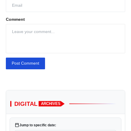
Comment
Post Comment
DIGITAL
ARCHIVES
calendar_today
Jump to specific date: