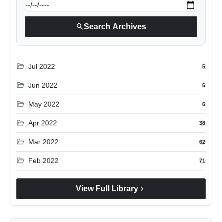
search
Search Archives
folder_open
Jul 2022
5
folder_open
Jun 2022
6
folder_open
May 2022
6
folder_open
Apr 2022
38
folder_open
Mar 2022
62
folder_open
Feb 2022
71
chevron_right
View Full Library