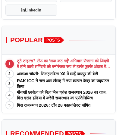
Linkedin
POPULAR
POSTS
टूटे टाइल्स? रॉफ का 'नाक कट गई' अभियान रोजाना की जिंदगी
1
में होने वाली शर्मिंदगी को मनोरंजक रूप से हल्के फुल्के अंदाज में
याद कराता है
आकांक्षा चौधरी: स्प्लिट्सविला X6 में छाईं जयपुर की बेटी
2
RAK ICC ने रास अल खैमाह में नया व्यापार केंद्र का उद्घाटन
3
किया
मीनाक्षी छापोला को मिला मिस ग्रांड राजस्थान 2026 का ताज,
4
मिस ग्रांड इंडिया में करेंगी राजस्थान का प्रतिनिधित्व
मिस राजस्थान 2026: टॉप 28 फाइनलिस्ट घोषित
5
RECOMMENDED
POSTS