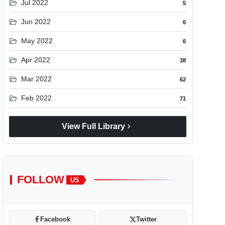
folder_open
Jul 2022
5
folder_open
Jun 2022
6
folder_open
May 2022
6
folder_open
Apr 2022
38
folder_open
Mar 2022
62
folder_open
Feb 2022
71
chevron_right
View Full Library
FOLLOW
US
Facebook
Twitter