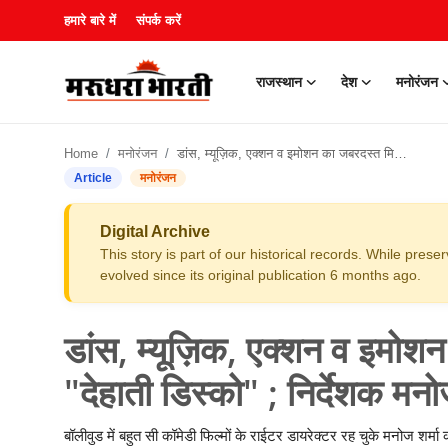
हमारे बारे में
संपर्क करें
राजस्थान
देश
मनोरंजन
हमारे बारे में
Home
मनोरंजन
डांस, म्यूज़िक, एक्शन व इमोशन का जबरदस्त मिश्रण है फ़िल्म "देहाती डिस्को" ; निर्देशक मनोज शर्मा
संपर्क करें
Article
मनोरंजन
राजस्थान
Digital Archive
This story is part of our historical records. While pres
देश
evolved since its original publication 6 months ago.
मनोरंजन
डांस, म्यूज़िक, एक्शन व इमोशन
लाइफस्टाइल
"देहाती डिस्को" ; निर्देशक मनो
खेल
बॉलीवुड में बहुत सी कॉमेडी फिल्मों के राईटर डायरेक्टर रह चुके मनोज शर्म