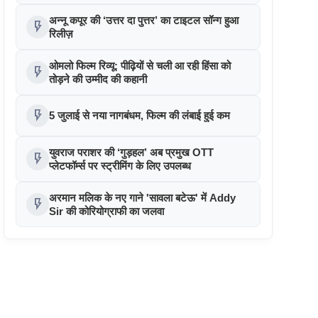
सम्मानित
अन्नू कपूर की ‘उत्तर दा पुत्तर’ का टाइटल सॉन्ग हुआ
flash_on
रिलीज़
ओमलो फिल्म रिव्यू: पीढ़ियों से चली आ रही हिंसा को
flash_on
तोड़ने की उम्मीद की कहानी
flash_on
5 जुलाई से नया नागबंधम, फिल्म की लंबाई हुई कम
युवराज पराशर की ‘गुड़हल’ अब प्रमुख OTT
flash_on
प्लेटफॉर्म्स पर स्ट्रीमिंग के लिए उपलब्ध
अरमान मलिक के नए गाने 'सावला बटेऊ' में Addy
flash_on
Sir की कोरियोग्राफी का जलवा