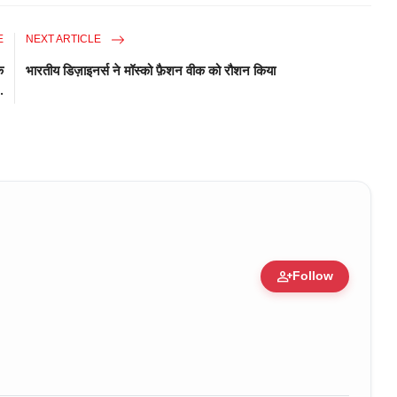
E
NEXT ARTICLE
े
भारतीय डिज़ाइनर्स ने मॉस्को फ़ैशन वीक को रौशन किया
.
person_add
Follow
ure • 30 Mar, 2026