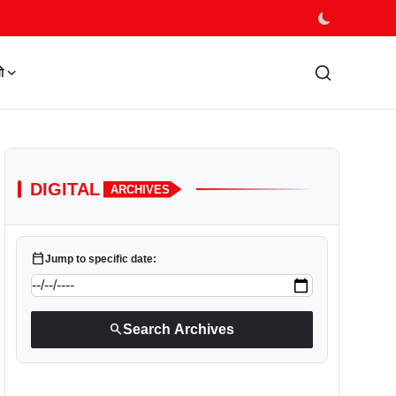
ो
DIGITAL
ARCHIVES
calendar_today
Jump to specific date:
search
Search Archives