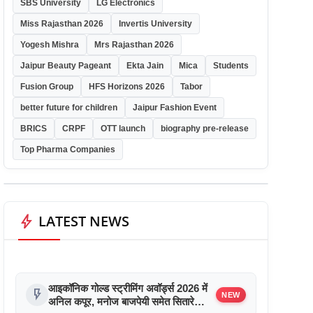
SBS University
LG Electronics
Miss Rajasthan 2026
Invertis University
Yogesh Mishra
Mrs Rajasthan 2026
Jaipur Beauty Pageant
Ekta Jain
Mica
Students
Fusion Group
HFS Horizons 2026
Tabor
better future for children
Jaipur Fashion Event
BRICS
CRPF
OTT launch
biography pre-release
Top Pharma Companies
bolt
LATEST NEWS
आइकॉनिक गोल्ड स्ट्रीमिंग अवॉर्ड्स 2026 में
flash_on
NEW
अनिल कपूर, मनोज बाजपेयी समेत सितारे