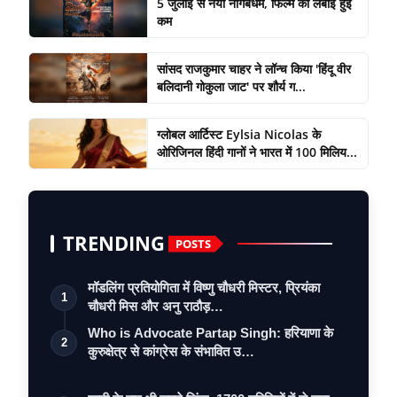
5 जुलाई से नया नागबंधम, फिल्म की लंबाई हुई
कम
सांसद राजकुमार चाहर ने लॉन्च किया 'हिंदू वीर
बलिदानी गोकुला जाट' पर शौर्य ग...
ग्लोबल आर्टिस्ट Eylsia Nicolas के
ओरिजिनल हिंदी गानों ने भारत में 100 मिलिय...
TRENDING
POSTS
मॉडलिंग प्रतियोगिता में विष्णु चौधरी मिस्टर, प्रियंका
1
चौधरी मिस और अनु राठौड़…
Who is Advocate Partap Singh: हरियाणा के
2
कुरुक्षेत्र से कांग्रेस के संभावित उ…