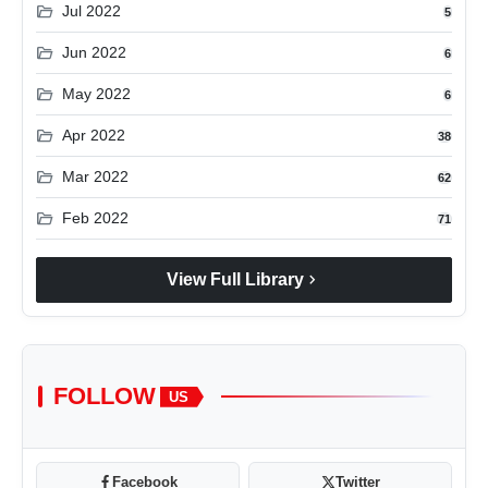
folder_open
Jul 2022
5
folder_open
Jun 2022
6
folder_open
May 2022
6
folder_open
Apr 2022
38
folder_open
Mar 2022
62
folder_open
Feb 2022
71
chevron_right
View Full Library
FOLLOW
US
Facebook
Twitter