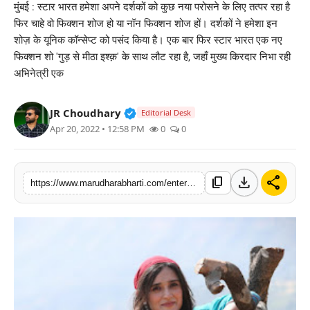
मुंबई : स्टार भारत हमेशा अपने दर्शकों को कुछ नया परोसने के लिए तत्पर रहा है
बिज़नेस
फिर चाहे वो फिक्शन शोज हो या नॉन फिक्शन शोज हों। दर्शकों ने हमेशा इन
शोज़ के यूनिक कॉन्सेप्ट को पसंद किया है। एक बार फिर स्टार भारत एक नए
टेक्नोलॉजी
फिक्शन शो 'गुड़ से मीठा इश्क़' के साथ लौट रहा है, जहाँ मुख्य किरदार निभा रही
अभिनेत्री एक
शिक्षा
Verified Public Figure • 30 Mar, 2
JR Choudhary
Editorial Desk
वीडियो
Apr 20, 2022 • 12:58 PM
0
0
download
share
content_copy
https://www.marudharabharti.com/entertainment/pankhuri-awasthi-to-play-tourist-guide