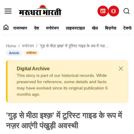
newspaper
amp_stories
home
राजस्थान
देश
मनोरंजन
लाइफस्टाइल
खेल
बिज़नेस
टेक्नोल
हमारे बारे में
Home
मनोरंजन
'गुड़ से मीठा इश्क़' में टूरिस्ट गाइड के रूप में नज़र आएंगी पंखुड़ी अवस्थी
संपर्क करें
Article
मनोरंजन
राजस्थान
Digital Archive
This story is part of our historical records. While
देश
preserved for reference, some details and facts
may have evolved since its original publication 6
months ago.
मनोरंजन
लाइफस्टाइल
'गुड़ से मीठा इश्क़' में टूरिस्ट गाइड के रूप में
नज़र आएंगी पंखुड़ी अवस्थी
खेल