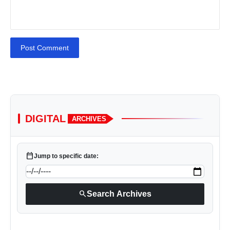
Post Comment
DIGITAL
ARCHIVES
calendar_today
Jump to specific date:
search
Search Archives