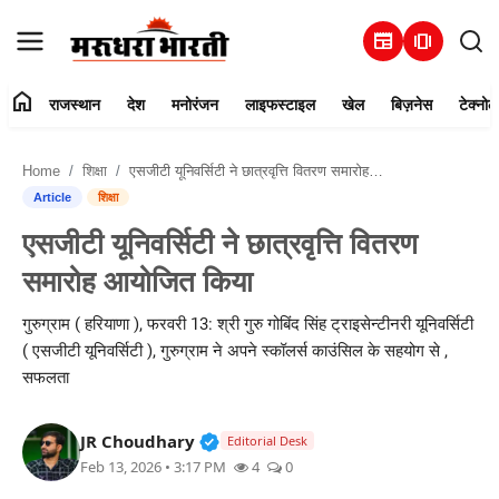
newspaper
amp_stories
home
राजस्थान
देश
मनोरंजन
लाइफस्टाइल
खेल
बिज़नेस
टेक्नोल
हमारे बारे में
Home
शिक्षा
एसजीटी यूनिवर्सिटी ने छात्रवृत्ति वितरण समारोह आयोजित किया
संपर्क करें
Article
शिक्षा
एसजीटी यूनिवर्सिटी ने छात्रवृत्ति वितरण
राजस्थान
समारोह आयोजित किया
देश
गुरुग्राम ( हरियाणा ), फरवरी 13: श्री गुरु गोबिंद सिंह ट्राइसेन्टीनरी यूनिवर्सिटी
( एसजीटी यूनिवर्सिटी ), गुरुग्राम ने अपने स्कॉलर्स काउंसिल के सहयोग से ,
मनोरंजन
सफलता
लाइफस्टाइल
Verified Public Figure • 30 Mar, 2
JR Choudhary
Editorial Desk
Feb 13, 2026 • 3:17 PM
4
0
खेल