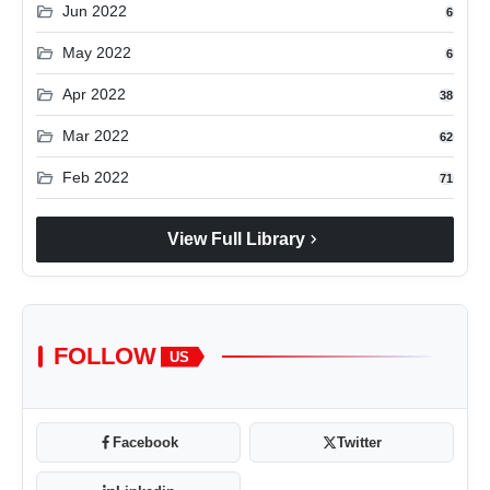
folder_open
Jun 2022
6
folder_open
May 2022
6
folder_open
Apr 2022
38
folder_open
Mar 2022
62
folder_open
Feb 2022
71
chevron_right
View Full Library
FOLLOW
US
Facebook
Twitter