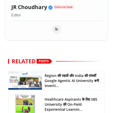
Verified Public Figure 
JR Choudhary
Editorial Desk
Editor
RELATED
POSTS
Region की पहली और India की पांचवीं
Google Agentic AI University बनी
Inverti...
Healthcare Aspirants के लिए SBS
University की On-Field
Experiential Learnin...