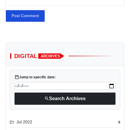
Post Comment
DIGITAL
ARCHIVES
calendar_today
Jump to specific date:
search
Search Archives
folder_open
Jul 2022
5