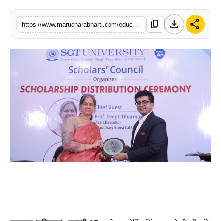
बिज़नेस
download
share
content_copy
https://www.marudharabharti.com/education/sgt-university-organizes-scholarship
टेक्नोलॉजी
शिक्षा
वीडियो