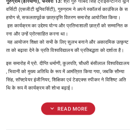
गुरुग्राम
(
हरियाणा
),
फरवरी
13:
श्री
गुरु
गोबिंद
सिंह
ट्राइसेन्टीनरी
यूनि
वर्सिटी
(
एसजीटी
यूनिवर्सिटी
),
गुरुग्राम
ने
अपने
स्कॉलर्स
काउंसिल
के
स
हयोग
से
,
सफलतापूर्वक
छात्रवृत्ति
वितरण
समारोह
आयोजित
किया।
इस
कार्यक्रम
का
उद्देश्य
योग्य
और
प्रतिभाशाली
छात्रों
को
सम्मानित
क
रना
और
उन्हें
प्रोत्साहित
करना
था।
यह
आयोजन
शिक्षा
को
सभी
के
लिए
सुलभ
बनाने
और
अकादमिक
उत्कृष्ट
ता
को
बढ़ावा
देने
के
प्रति
विश्वविद्यालय
की
प्रतिबद्धता
को
दर्शाता
है।
इस
समारोह
में
प्रो
.
दीप्ति
धर्माणी
,
कुलपति
,
चौधरी
बंसीलाल
विश्वविद्यालय
,
भिवानी
को
मुख्य
अतिथि
के
रूप
में
आमंत्रित
किया
गया
,
जबकि
सौम्या
सिंह
,
सॉफ्टवेयर
इंजीनियर
,
शिक्षिका
एवं
टेडएक्स
स्पीकर
ने
विशिष्ट
अति
थि
के
रूप
में
कार्यक्रम
की
शोभा
बढ़ाई।
expand_more
READ MORE