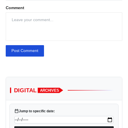
Comment
Post Comment
DIGITAL
ARCHIVES
calendar_today
Jump to specific date: