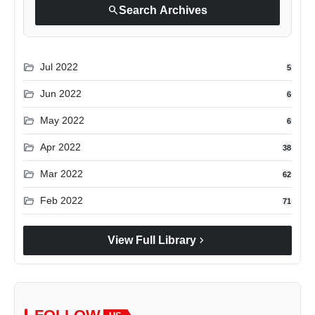
search
Search Archives
folder_open
Jul 2022
5
folder_open
Jun 2022
6
folder_open
May 2022
6
folder_open
Apr 2022
38
folder_open
Mar 2022
62
folder_open
Feb 2022
71
chevron_right
View Full Library