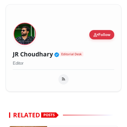
person_add
Follow
Verified Public Figure 
JR Choudhary
Editorial Desk
Editor
RELATED
POSTS