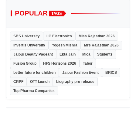
POPULAR
TAGS
SBS University
LG Electronics
Miss Rajasthan 2026
Invertis University
Yogesh Mishra
Mrs Rajasthan 2026
Jaipur Beauty Pageant
Ekta Jain
Mica
Students
Fusion Group
HFS Horizons 2026
Tabor
better future for children
Jaipur Fashion Event
BRICS
CRPF
OTT launch
biography pre-release
Top Pharma Companies