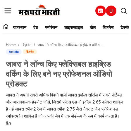
newspaper
amp_stories
home
राजस्थान
देश
मनोरंजन
लाइफस्टाइल
खेल
बिज़नेस
टेक्नोल
हमारे बारे में
Home
बिज़नेस
जाबरा ने लॉन्च किए फ्लेक्सिबल हाइब्रिड वर्किंग के लिए बने नए प्रोफेशनल ऑडियो प्रोडक्ट
संपर्क करें
Article
बिज़नेस
जाबरा ने लॉन्च किए फ्लेक्सिबल हाइब्रिड
राजस्थान
वर्किंग के लिए बने नए प्रोफेशनल ऑडियो
देश
प्रोडक्ट
मनोरंजन
जाबरा ने अपनी सबसे अधिक बिकने वाली जाबरा इवॉल्व सीरीज़ में सबसे पोर्टेबल
और आरामदायक हेडसेट जोड़े, जिसमें फोल्ड-एंड-गो इवॉल्व 2 65 फ्लेक्स शामिल
लाइफस्टाइल
है नई जाबरा स्पीक2 रेंज में जाबरा स्पीक 2 75 जैसे नैक्सट जेन प्रोफेशनल
स्पीकरफ़ोन शामिल हैं जो आपकी जेब में एक बोर्डरूम के रूप में कार्य करता है।
खेल
&n