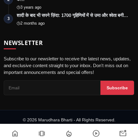
3 years ago
शादी के बाद भी सपने ज़िंदा: 1700 गृहिणियों में से उमा और श्वेता बनी…
3
2 months ago
NEWSLETTER
Subscribe to our newsletter to receive the latest news, updates,
and exclusive content straight to your inbox. Don't miss out on
important announcements and special offers!
Subscribe
© 2026 Marudhara Bharti - All Rights Reserved.
गोपनीयता नीति
संपादकीय नीति
नियम एवं शर्तें
अस्वीकरण
home
amp_stories
local_fire_department
play_circle
mark_email_unread
डिजिटल समाचार वेबसाइटों के लिए आचार संहिता
पीआर न्यूज़वायर