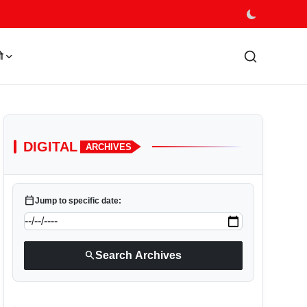
ो
DIGITAL
ARCHIVES
calendar_today
Jump to specific date:
search
Search Archives