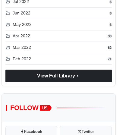
folder_open
Jul 2022
5
folder_open
Jun 2022
6
folder_open
May 2022
6
folder_open
Apr 2022
38
folder_open
Mar 2022
62
folder_open
Feb 2022
71
chevron_right
View Full Library
FOLLOW
US
Facebook
Twitter