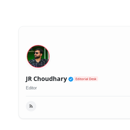
Verified Public Fig
JR Choudhary
Editorial Desk
Editor