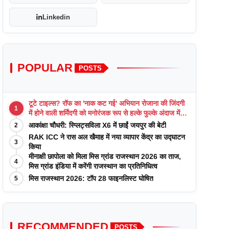
Linkedin
POPULAR
POSTS
टूटे टाइल्स? रॉफ का 'नाक कट गई' अभियान रोजाना की जिंदगी
1
में होने वाली शर्मिंदगी को मनोरंजक रूप से हल्के फुल्के अंदाज में
याद कराता है
आकांक्षा चौधरी: स्प्लिट्सविला X6 में छाईं जयपुर की बेटी
2
RAK ICC ने रास अल खैमाह में नया व्यापार केंद्र का उद्घाटन
3
किया
मीनाक्षी छापोला को मिला मिस ग्रांड राजस्थान 2026 का ताज,
4
मिस ग्रांड इंडिया में करेंगी राजस्थान का प्रतिनिधित्व
मिस राजस्थान 2026: टॉप 28 फाइनलिस्ट घोषित
5
RECOMMENDED
POSTS