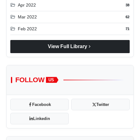
folder_open
Apr 2022
38
folder_open
Mar 2022
62
folder_open
Feb 2022
71
chevron_right
View Full Library
FOLLOW
US
Facebook
Twitter
Linkedin