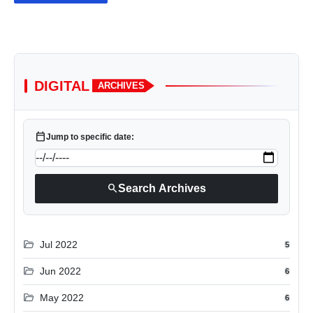
DIGITAL
ARCHIVES
calendar_today
Jump to specific date:
search
Search Archives
folder_open
Jul 2022
5
folder_open
Jun 2022
6
folder_open
May 2022
6