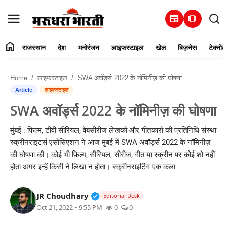
newspaper
amp_stories
home
राजस्थान
देश
मनोरंजन
लाइफस्टाइल
खेल
बिज़नेस
टेक्नोल
हमारे बारे में
Home
लाइफस्टाइल
SWA अवॉर्ड्स 2022 के नॉमिनीज़ की घोषणा
संपर्क करें
Article
लाइफस्टाइल
SWA अवॉर्ड्स 2022 के नॉमिनीज़ की घोषणा
राजस्थान
मुंबई : फिल्म, टीवी सीरियल, वेबसीरीज लेखकों और गीतकारों की प्रतिनिधि संस्था
देश
स्क्रीनराइटर्स एसोसिएशन ने आज मुंबई में SWA अवॉर्ड्स 2022 के नॉमिनीज़
की घोषणा की। कोई भी फ़िल्म, सीरियल, सीरीज, गीत या स्क्रीन पर कोई शो नहीं
मनोरंजन
होता अगर इन्हें किसी ने लिखा न होता। स्क्रीनराइटिंग एक कला
लाइफस्टाइल
Verified Public Figure • 30 Mar, 2
JR Choudhary
Editorial Desk
Oct 21, 2022 • 9:55 PM
0
0
खेल