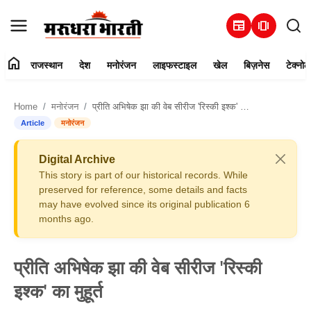
newspaper
amp_stories
home
राजस्थान
देश
मनोरंजन
लाइफस्टाइल
खेल
बिज़नेस
टेक्नोल
हमारे बारे में
Home
मनोरंजन
प्रीति अभिषेक झा की वेब सीरीज 'रिस्की इश्क' का मुहूर्त
संपर्क करें
Article
मनोरंजन
राजस्थान
Digital Archive
This story is part of our historical records. While
देश
preserved for reference, some details and facts
may have evolved since its original publication 6
months ago.
मनोरंजन
लाइफस्टाइल
प्रीति अभिषेक झा की वेब सीरीज 'रिस्की
इश्क' का मुहूर्त
खेल