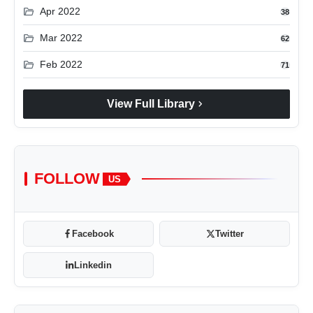
folder_open
Apr 2022
38
folder_open
Mar 2022
62
folder_open
Feb 2022
71
chevron_right
View Full Library
FOLLOW
US
Facebook
Twitter
Linkedin