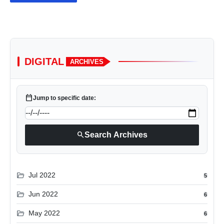
DIGITAL
ARCHIVES
calendar_today
Jump to specific date:
search
Search Archives
folder_open
Jul 2022
5
folder_open
Jun 2022
6
folder_open
May 2022
6