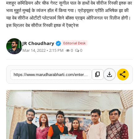
मशहूर कॉमेडियन और चीफ गेस्ट सुनील पाल के हाथों वेब सीरीज रिस्की इश्क का
बिज़नेस
भव्य मुहूर्त मुम्बई के व्यंजन हॉल में किया गया। प्रोड्यूसर प्रीति अभिषेक झा की
यह वेब सीरीज ओटीटी प्लेटफार्म सिने बॉक्स प्राइम ओरिजनल पर रिलीज होगी।
टेक्नोलॉजी
इस थ्रिलर वेब सीरीज रिस्की इश्क में ऎक्ट्रेस
शिक्षा
Verified Public Figure • 30 Mar, 2
JR Choudhary
Editorial Desk
Mar 14, 2022 • 2:15 PM
0
0
वीडियो
download
share
content_copy
https://www.marudharabharti.com/entertainment/sunil-pal-attended-muhurat-of-web