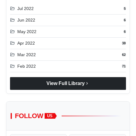
folder_open
Jul 2022
5
folder_open
Jun 2022
6
folder_open
May 2022
6
folder_open
Apr 2022
38
folder_open
Mar 2022
62
folder_open
Feb 2022
71
chevron_right
View Full Library
FOLLOW
US