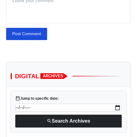
Post Comment
DIGITAL
ARCHIVES
calendar_today
Jump to specific date:
search
Search Archives