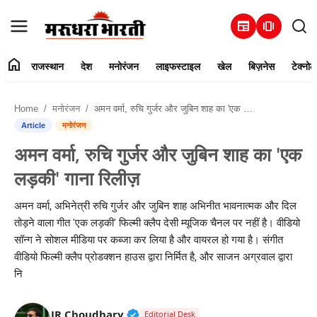
newspaper
amp_stories
home
राजस्थान
देश
मनोरंजन
लाइफस्टाइल
खेल
बिज़नेस
टेक्नोल
हमारे बारे में
Home
मनोरंजन
अमन वर्मा, रुचि गुर्जर और जुबिन शाह का 'एक लड़की' गाना रिलीज़
संपर्क करें
Article
मनोरंजन
अमन वर्मा, रुचि गुर्जर और जुबिन शाह का 'एक
राजस्थान
लड़की' गाना रिलीज़
देश
अमन वर्मा, अभिनेत्री रुचि गुर्जर और जुबिन शाह अभिनीत भावनात्मक और दिल
तोड़ने वाला गीत 'एक लड़की' फिल्मी क्लैप देसी म्यूजिक चैनल पर नहीं है। वीडियो
मनोरंजन
सॉन्ग ने सोशल मीडिया पर कब्जा कर लिया है और वायरल हो गया है। संगीत
वीडियो फिल्मी क्लैप प्रोडक्शन हाउस द्वारा निर्मित है, और साजन अग्रवाल द्वारा
लाइफस्टाइल
नि
खेल
Verified Public Figure • 30 Mar, 2
JR Choudhary
Editorial Desk