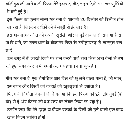
बॉलीवुड
की
आने
वाली
फिल्म
तेरे
इश्क़
दा
दीदार
इन
दिनों
लगातार
सुर्खियों
में
बनी
हुई
है।
इस
फिल्म
का
एल्बम
सॉन्ग
‘
घर
बना
दे
’
आगामी
20
दिसंबर
को
रिलीज़
होने
जा
रहा
है
,
जिसका
दर्शकों
को
बेसब्री
से
इंतज़ार
है।
इस
भावनात्मक
गीत
को
अपनी
सुरीली
और
जादुई
आवाज़
से
सजाया
है
रा
ज
सिध
ने
,
जो
राजस्थान
के
बीकानेर
जिले
के
श्रीडूंगरगढ़
से
ताल्लुक
रख
ते
हैं।
कम
उम्र
में
ही
लाखों
दिलों
पर
राज
करने
वाले
राज
सिध
आज
तेजी
से
उभ
रते
हुए
सिंगर
के
रूप
में
अपनी
अलग
पहचान
बना
चुके
हैं।
गीत
‘
घर
बना
दे
’
एक
रोमांटिक
और
दिल
को
छू
लेने
वाला
गाना
है
,
जो
प्यार
,
अपनापन
और
रिश्तों
की
गहराई
को
खूबसूरती
से
दर्शाता
है।
फिल्म
के
निर्माता
विक्की
जी
ने
बताया
कि
इस
फिल्म
की
पूरी
टीम
मुंबई
(
बॉ
म्बे
)
से
है
और
फिल्म
को
बड़े
स्तर
पर
तैयार
किया
जा
रहा
है।
उन्होंने
कहा
कि
तेरे
इश्क़
दा
दीदार
दर्शकों
के
दिलों
को
छूने
वाली
एक
बेहद
खास
फिल्म
साबित
होगी।