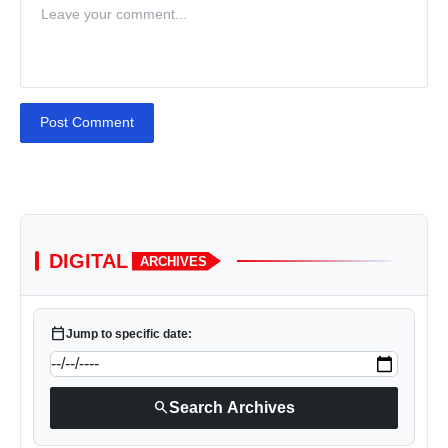
Post Comment
DIGITAL
ARCHIVES
calendar_today
Jump to specific date:
search
Search Archives