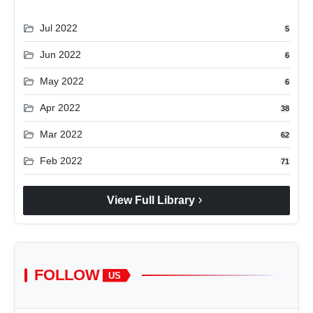
folder_open
Jul 2022
5
folder_open
Jun 2022
6
folder_open
May 2022
6
folder_open
Apr 2022
38
folder_open
Mar 2022
62
folder_open
Feb 2022
71
chevron_right
View Full Library
FOLLOW
US