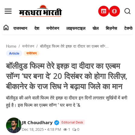
newspaper
amp_stories
home
राजस्थान
देश
मनोरंजन
लाइफस्टाइल
खेल
बिज़नेस
टेक्नोल
हमारे बारे में
Home
मनोरंजन
बॉलीवुड फिल्म तेरे इश्क़ दा दीदार का एल्बम सॉन्ग ‘घर बना दे’ 20 दिसंबर को होगा रिलीज़, बीकानेर के राज सिध ने बढ़ाया जिले का मान
संपर्क करें
Article
मनोरंजन
बॉलीवुड फिल्म तेरे इश्क़ दा दीदार का एल्बम
राजस्थान
सॉन्ग ‘घर बना दे’ 20 दिसंबर को होगा रिलीज़,
देश
बीकानेर के राज सिध ने बढ़ाया जिले का मान
मनोरंजन
बॉलीवुड की आने वाली फिल्म तेरे इश्क़ दा दीदार इन दिनों लगातार सुर्खियों में बनी
हुई है। इस फिल्म का एल्बम सॉन्ग ‘ घर बना दे ’&
लाइफस्टाइल
Verified Public Figure • 30 Mar, 2
JR Choudhary
Editorial Desk
खेल
Dec 18, 2025 • 4:18 PM
1
0