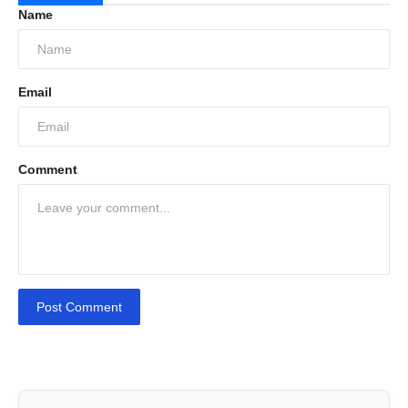
Name
Email
Comment
Post Comment