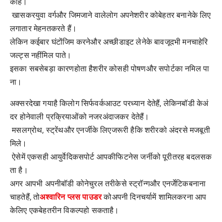
कीहै।
खासकरयुवा
वर्गऔर
जिमजाने
वालेलोग
अपनेशरीर
कोबेहतर
बनानेके
लिए
लगातार
मेहनतकरते
हैं।
लेकिन
कईबार
घंटोंजिम
करनेऔर
अच्छीडाइट
लेनेके
बावजूदभी
मनचाहेरि
जल्ट्स
नहींमिल
पाते।
इसका
सबसेबड़ा
कारणहोता
हैशरीर
कोसही
पोषणऔर
सपोर्टका
नमिल
पा
ना।
अक्सरदेखा
गयाहै
किलोग
सिर्फवर्कआउट
परध्यान
देतेहैं
,
लेकिनबॉडी
केअं
दर
होनेवाली
प्रक्रियाओंको
नजरअंदाजकर
देतेहैं।
मसलग्रोथ
,
स्ट्रेंथऔर
एनर्जीके
लिएजरूरी
हैकि
शरीरको
अंदरसे
मजबूती
मिले।
ऐसेमें
एकसही
आयुर्वेदिकसपोर्ट
आपकीफिटनेस
जर्नीको
पूरीतरह
बदलसक
ता
है।
अगर
आपभी
अपनीबॉडी
कोनेचुरल
तरीकेसे
स्ट्रॉन्गऔर
एनर्जेटिकबनाना
अश्वारिन
प्लस
पाउडर
चाहतेहैं
,
तो
कोअपनी
दिनचर्यामें
शामिलकरना
आप
केलिए
एकबेहतरीन
विकल्पहो
सकताहै।