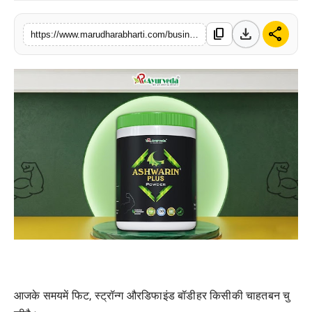
बिज़नेस
download
share
content_copy
https://www.marudharabharti.com/business/build-strong-muscles-with-ashwarin-plus
टेक्नोलॉजी
शिक्षा
वीडियो
आजके
समयमें
फिट
,
स्ट्रॉन्ग
औरडिफाइंड
बॉडीहर
किसीकी
चाहतबन
चु