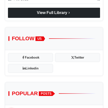
chevron_right
View Full Library
FOLLOW
US
Facebook
Twitter
Linkedin
POPULAR
POSTS