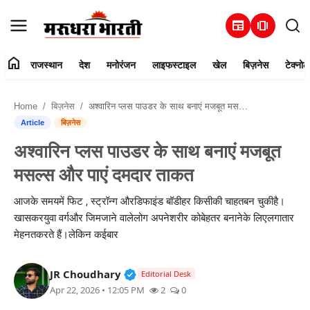
newspaper
amp_stories
home
राजस्थान
देश
मनोरंजन
लाइफस्टाइल
खेल
बिज़नेस
टेक्नोल
हमारे बारे में
Home
बिज़नेस
अश्वारिन प्लस पाउडर के साथ बनाएं मजबूत मसल्स और पाएं दमदार ताकत
संपर्क करें
Article
बिज़नेस
अश्वारिन प्लस पाउडर के साथ बनाएं मजबूत
राजस्थान
मसल्स और पाएं दमदार ताकत
देश
आजके समयमें फिट , स्ट्रॉन्ग औरडिफाइंड बॉडीहर किसीकी चाहतबन चुकीहै।
खासकरयुवा वर्गऔर जिमजाने वालेलोग अपनेशरीर कोबेहतर बनानेके लिएलगातार
मनोरंजन
मेहनतकरते हैं।लेकिन कईबार
लाइफस्टाइल
Verified Public Figure • 30 Mar, 2
JR Choudhary
Editorial Desk
Apr 22, 2026 • 12:05 PM
2
0
खेल